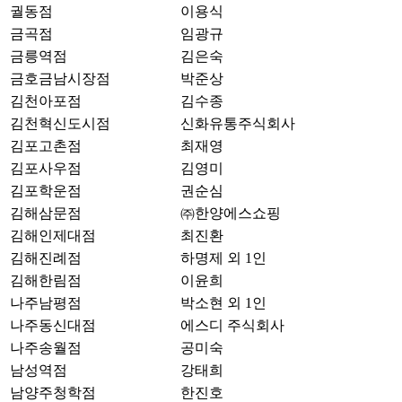
궐동점
이용식
금곡점
임광규
금릉역점
김은숙
금호금남시장점
박준상
김천아포점
김수종
김천혁신도시점
신화유통주식회사
김포고촌점
최재영
김포사우점
김영미
김포학운점
권순심
김해삼문점
㈜한양에스쇼핑
김해인제대점
최진환
김해진례점
하명제 외 1인
김해한림점
이윤희
나주남평점
박소현 외 1인
나주동신대점
에스디 주식회사
나주송월점
공미숙
남성역점
강태희
남양주청학점
한진호