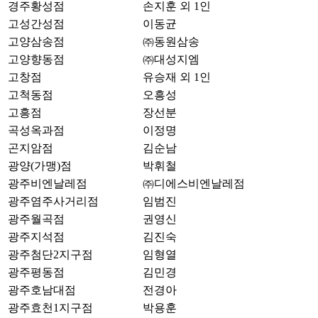
경주황성점
손지훈 외 1인
고성간성점
이동균
고양삼송점
㈜동원삼송
고양향동점
㈜대성지엠
고창점
유승재 외 1인
고척동점
오흥성
고흥점
장선분
곡성옥과점
이정명
곤지암점
김순남
광양(가맹)점
박휘철
광주비엔날레점
㈜디에스비엔날레점
광주염주사거리점
임범진
광주월곡점
권영신
광주지석점
김진숙
광주첨단2지구점
임형열
광주평동점
김민경
광주호남대점
전경아
광주효천1지구점
박용훈