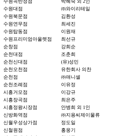
수원곡반정점
박혜숙 외 2인
수원대점
㈜와이리테일
수원북문점
김환성
수원연무점
최세진
수원탑동점
이원재
수원프리미엄아울렛점
최선규
순창점
강희순
순천대점
조춘희
순천신대점
(유)성민
순천오천점
유한회사 의찬
순천점
㈜애니셀
순천조례점
이유정
시흥거모점
이강규
시흥장곡점
최은주
시흥정왕시장점
안병희 외 1인
신방화역점
㈜지용씨제이물류
신월우성상가점
정도일
신철원점
홍웅기