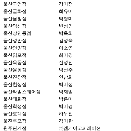
울산구영점
강미정
울산굴화점
최유미
울산남창점
박형미
울산덕신점
변성인
울산상안동점
박옥희
울산성안점
김성숙
울산언양점
이소연
울산염포점
최미경
울산옥동점
진성진
울산율동점
박선주
울산진장점
안남희
울산천상점
박미정
울산타임스퀘어점
박재범
울산태화점
박은미
울산학성점
박미경
울산호계점
하두진
울진후포점
김미란
원주단계점
㈜엠케이코퍼레이션