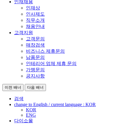
인재채용
인재상
인사제도
직무소개
채용안내
고객지원
고객문의
매장검색
비즈니스 제휴문의
납품문의
인테리어 업체 제휴 문의
가맹문의
공지사항
이전 배너
다음 배너
검색
change to English / current language :
KOR
KOR
ENG
다이소몰