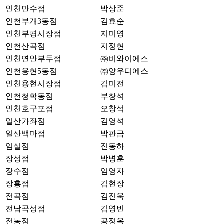
인천만수점
박상준
인천부개3동점
김효순
인천부평시장점
지미영
인천산곡점
지정현
인천연안부두점
㈜비와이에스
인천용현5동점
㈜양우디에스
인천용현시장점
김미전
인천청학동점
부창석
인천호구포점
오창석
일산가좌점
김영석
일산백마점
박판금
임실점
진동하
장성점
박병훈
장수점
임영자
장흥점
김현장
전곡점
김진욱
전남곡성점
김영빈
전농점
공정옥