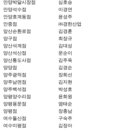
안양박달시장점
심호승
안양석수점
이경연
안양호계동점
윤성주
안중점
㈜경한산업
앞산순환로점
김경훈
양구점
최장규
양산석계점
김대성
양산석산점
문순이
양산통도사점
김주옥
양양점
김경순
양주광적점
장희선
양주남면점
김지현
양주백석점
박성호
양평양수리점
윤희원
양평용문점
염태순
양평점
장충남
여수돌산점
구숙주
여수미평점
김정아