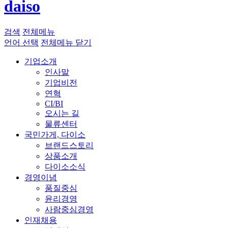
daiso
검색
전체메뉴
언어 선택
전체메뉴 닫기
기업소개
인사말
기업비전
연혁
CI/BI
오시는 길
물류센터
국민가게, 다이소
브랜드스토리
상품소개
다이소소식
경영이념
품질중심
윤리경영
사람중심경영
인재채용