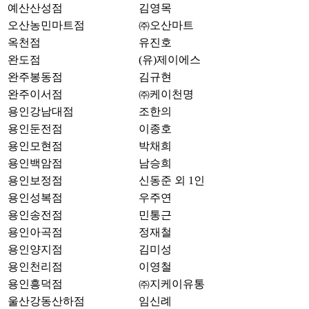
예산산성점
김영목
오산농민마트점
㈜오산마트
옥천점
유진호
완도점
(유)제이에스
완주봉동점
김규현
완주이서점
㈜케이천명
용인강남대점
조한의
용인둔전점
이종호
용인모현점
박채희
용인백암점
남승희
용인보정점
신동준 외 1인
용인성복점
우주연
용인송전점
민통근
용인아곡점
정재철
용인양지점
김미성
용인천리점
이영철
용인흥덕점
㈜지케이유통
울산강동산하점
임신례