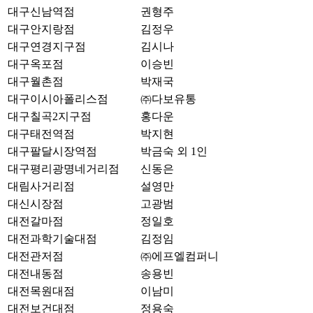
대구신남역점
권형주
대구안지랑점
김정우
대구연경지구점
김시나
대구옥포점
이승빈
대구월촌점
박재국
대구이시아폴리스점
㈜다보유통
대구칠곡2지구점
홍다운
대구태전역점
박지현
대구팔달시장역점
박금숙 외 1인
대구평리광명네거리점
신동은
대림사거리점
설영만
대신시장점
고광범
대전갈마점
정일호
대전과학기술대점
김정임
대전관저점
㈜에프엘컴퍼니
대전내동점
송용빈
대전목원대점
이남미
대전보건대점
정용숙