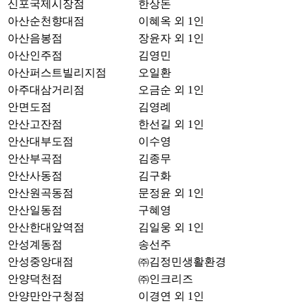
신포국제시장점
한상돈
아산순천향대점
이혜옥 외 1인
아산음봉점
장윤자 외 1인
아산인주점
김영민
아산퍼스트빌리지점
오일환
아주대삼거리점
오금순 외 1인
안면도점
김영례
안산고잔점
한선길 외 1인
안산대부도점
이수영
안산부곡점
김종무
안산사동점
김구화
안산원곡동점
문정윤 외 1인
안산일동점
구혜영
안산한대앞역점
김일웅 외 1인
안성계동점
송선주
안성중앙대점
㈜김정민생활환경
안양덕천점
㈜인크리즈
안양만안구청점
이경연 외 1인