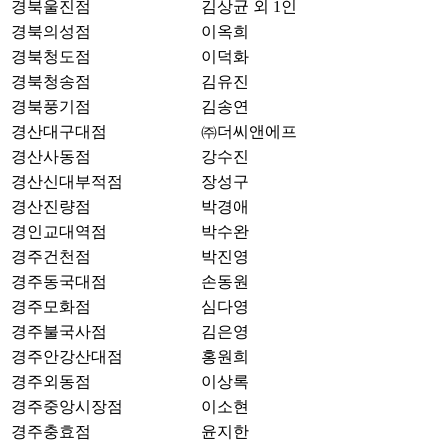
경북울진점
김상균 외 1인
경북의성점
이옥희
경북청도점
이덕화
경북청송점
김유진
경북풍기점
김송연
경산대구대점
㈜더씨앤에프
경산사동점
강수진
경산신대부적점
장성구
경산진량점
박경애
경인교대역점
박수완
경주건천점
박진영
경주동국대점
손동원
경주모화점
심다영
경주불국사점
김은영
경주안강산대점
홍원희
경주외동점
이상록
경주중앙시장점
이소현
경주충효점
윤지한