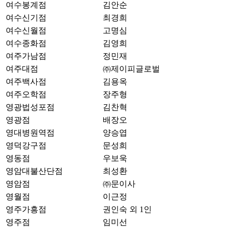
여수봉계점
김안순
여수신기점
최경희
여수신월점
고명심
여수종화점
김영희
여주가남점
정민재
여주대점
㈜제이피글로벌
여주백사점
김용옥
여주오학점
장주형
영광법성포점
김찬혁
영광점
배장오
영대병원역점
양승엽
영덕강구점
문성희
영동점
우보욱
영암대불산단점
최성환
영암점
㈜문이사
영월점
이근정
영주가흥점
권인숙 외 1인
영주점
임미선