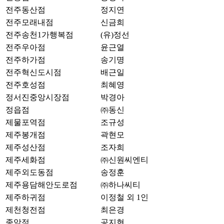
전주동산점
정지연
전주모래내점
신금희
전주송천1가행복점
(유)정선
전주우아점
윤근열
전주하가점
송기명
전주혁신도시점
배근일
전주호성점
최혜영
정서진중앙시장점
박경아
정읍점
㈜동신
제물포역점
조규성
제주봉개점
곽현모
제주성산점
조자희
제주세화점
㈜신원씨엔티
제주외도동점
송정훈
제주용담해안도로점
㈜하나씨티
제주하귀점
이정철 외 1인
제천청전점
최은경
종암점
공지현