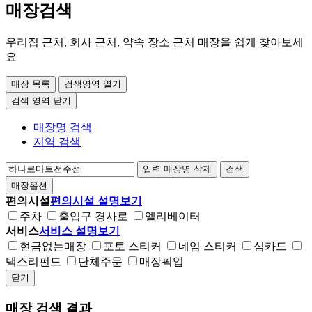
매장검색
우리집 근처, 회사 근처, 약속 장소 근처 매장을 쉽게 찾아보세
요
매장 목록
검색영역 열기
검색 영역 닫기
매장명 검색
지역 검색
입력 매장명 삭제
검색
매장옵션
편의시설
편의시설 설명보기
주차
출입구 경사로
엘리베이터
서비스
서비스 설명보기
현금없는매장
포토 스티커
네임 스티커
심카드
택스리펀드
단체주문
매장픽업
닫기
매장 검색 결과