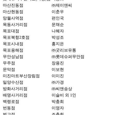
마산진동점
㈜제이앤씨
마산현동점
이춘우
망월사역점
편인국
목동사거리점
문채순
목포대점
나혜자
목포북항2호점
박성조
목포시내점
홍지은
목포용해점
㈜굿리브유통
무안성남점
㈜롯데슈퍼무안점
무주점
장용진
문막점
이보현
미진마트부산장림점
이미진
밀양수산점
㈜가경
방화사거리점
㈜씨앤송상
배명사거리점
이슬비 외 1인
백령로점
박충희
번동점
이영자
벌교점
조춘희