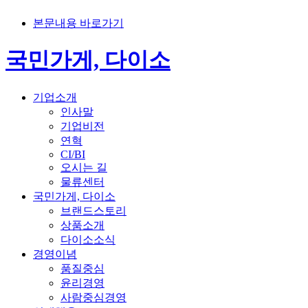
본문내용 바로가기
국민가게, 다이소
기업소개
인사말
기업비전
연혁
CI/BI
오시는 길
물류센터
국민가게, 다이소
브랜드스토리
상품소개
다이소소식
경영이념
품질중심
윤리경영
사람중심경영