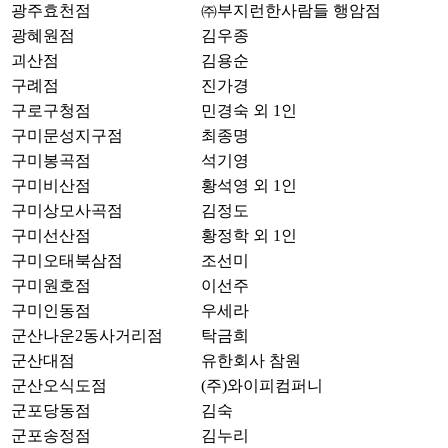
광주효천점
㈜부지런한사람들 행암점
광혜원점
김우종
괴산점
김용순
구례점
진가경
구로구청점
민경숙 외 1인
구미문성지구점
최종명
구미봉곡점
석기영
구미비산점
황석영 외 1인
구미상모사곡점
김정도
구미선산점
황정학 외 1인
구미오태북삼점
조선미
구미원호점
이선주
구미인동점
우세라
군산나운2동사거리점
탁금희
군산대점
유한회사 참원
군산오식도점
(주)와이피컴퍼니
군포당동점
김숙
군포송정점
김누리