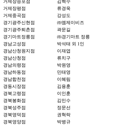
거제장승포점
김혁수
거제장평점
류경욱
거제중곡점
강성도
경기광주신현점
㈜엠제이비즈
경기광주퇴촌점
곽문길
경기마트정릉점
㈜경기마트 정릉
경남고성점
박석태 외 1인
경남산청원지점
이재엽
경남산청점
류치구
경남의령점
박원영
경남하동점
민태영
경남합천점
이혜림
경동시장점
김용훈
경북고령점
이인훈
경북봉화점
김민수
경북성주점
정문선
경북영덕점
권혁락
경북영양점
박병규