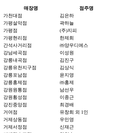
매장명
점주명
가천대점
김은하
가평설악점
곽하늘
가평점
(주)지피
가평현리점
한제희
간석사거리점
㈜양우디에스
강남세곡점
이성원
강릉내곡점
김진구
강릉유천지구점
김상식
강릉포남점
윤지영
강릉홍제점
㈜홍제
강원원통점
남선우
강원횡성점
이종근
강진중앙점
최경배
거여점
유창희 외 1인
거제상동점
우민영
거제서정점
신재근