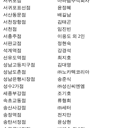
서귀포점
마하림주식회사
서귀포표선점
윤정혜
서산동문점
배길남
서천장항점
김태곤
서천점
임진빈
서충주점
이응도 외 2인
서판교점
정현숙
석계역점
강경석
선유도역점
최지호
성남고등지구점
김대영
성남도촌점
㈜노카텍코리아
성남은행시장점
송준식
성수2가점
㈜성신씨엔엠
세종부강점
조기호
속초교동점
류형희
송산사강점
㈜세터
송정역점
전지만
송탄서정점
윤상현