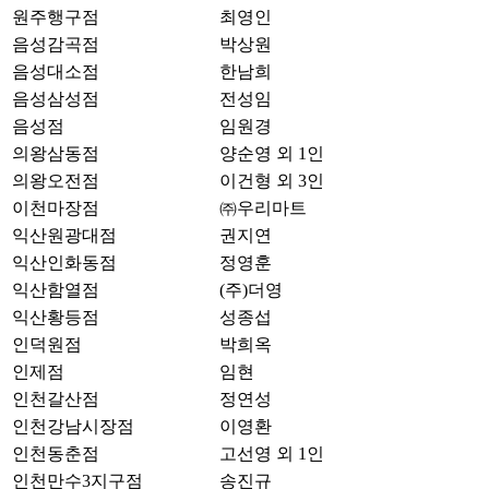
원주행구점
최영인
음성감곡점
박상원
음성대소점
한남희
음성삼성점
전성임
음성점
임원경
의왕삼동점
양순영 외 1인
의왕오전점
이건형 외 3인
이천마장점
㈜우리마트
익산원광대점
권지연
익산인화동점
정영훈
익산함열점
(주)더영
익산황등점
성종섭
인덕원점
박희옥
인제점
임현
인천갈산점
정연성
인천강남시장점
이영환
인천동춘점
고선영 외 1인
인천만수3지구점
송진규