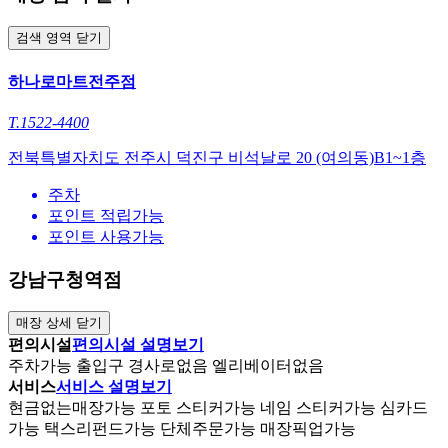
검색 영역 닫기
하나로마트전주점
T.1522-4400
전북특별자치도 전주시 덕진구 비석날로 20 (여의동)B1~1층
주차
포인트 적립가능
포인트 사용가능
강남구청역점
매장 상세 닫기
편의시설
편의시설 설명보기
주차
가능
출입구 경사로
없음
엘리베이터
없음
서비스
서비스 설명보기
현금없는매장
가능
포토 스티커
가능
네임 스티커
가능
심카드
가능
택스리펀드
가능
단체주문
가능
매장픽업
가능