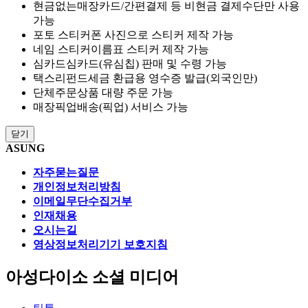
현금없는매장
카드/간편결제 등 비현금 결제수단만 사용
가능
포토 스티커
폰 사진으로 스티커 제작 가능
네임 스티커
이름표 스티커 제작 가능
심카드
심카드(유심칩) 판매 및 수령 가능
택스리펀드
세금 환급용 영수증 발급(외국인만)
단체주문
상품 대량 주문 가능
매장픽업
배송(픽업) 서비스 가능
닫기
ASUNG
자주묻는질문
개인정보처리방침
이메일무단수집거부
인재채용
오시는길
영상정보처리기기 보호지침
아성다이소 소셜 미디어