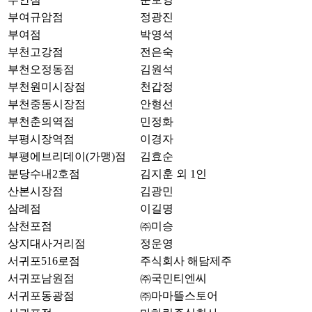
부여규암점
정광진
부여점
박영석
부천고강점
전은숙
부천오정동점
김원석
부천원미시장점
천갑정
부천중동시장점
안형선
부천춘의역점
민정화
부평시장역점
이경자
부평에브리데이(가맹)점
김효순
분당수내2호점
김지훈 외 1인
산본시장점
김광민
삼례점
이길명
삼천포점
㈜미승
상지대사거리점
정운영
서귀포516로점
주식회사 해담제주
서귀포남원점
㈜국민티엔씨
서귀포동광점
㈜마마뜰스토어