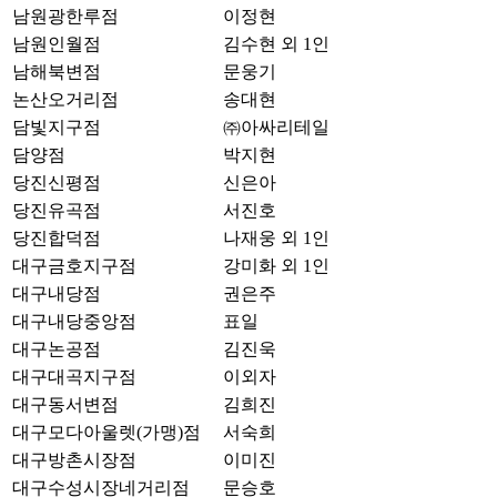
남원광한루점
이정현
남원인월점
김수현 외 1인
남해북변점
문웅기
논산오거리점
송대현
담빛지구점
㈜아싸리테일
담양점
박지현
당진신평점
신은아
당진유곡점
서진호
당진합덕점
나재웅 외 1인
대구금호지구점
강미화 외 1인
대구내당점
권은주
대구내당중앙점
표일
대구논공점
김진욱
대구대곡지구점
이외자
대구동서변점
김희진
대구모다아울렛(가맹)점
서숙희
대구방촌시장점
이미진
대구수성시장네거리점
문승호