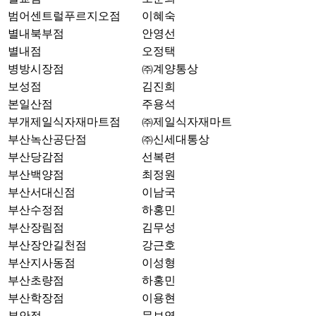
범어센트럴푸르지오점
이혜숙
별내북부점
안영선
별내점
오정택
병방시장점
㈜계양통상
보성점
김진희
본일산점
주용석
부개제일식자재마트점
㈜제일식자재마트
부산녹산공단점
㈜신세대통상
부산당감점
선복련
부산백양점
최정원
부산서대신점
이남국
부산수정점
하홍민
부산장림점
김무성
부산장안길천점
강근호
부산지사동점
이성형
부산초량점
하홍민
부산학장점
이용현
부안점
문보영