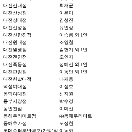
대전산내점
최재균
대전산성점
이은미
대전상대점
김성진
대전신성점
유인상
대전신탄진점
이승룡 외 1인
대전원내점
조영철
대전월평점
김헌기 외 1인
대전전민점
오인자
대전죽동점
정혜선 외 1인
대전판암점
이동언 외 1인
대전한밭대점
나재웅
덕성여대점
이정호
동덕여대점
신지원
동부시장점
박수경
동인천점
이미선
동해우리마트점
㈜동해우리마트
동해효가점
오정현
롯데슈퍼부안격포(가맹)점
이동화