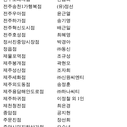
전주송천1가행복점
(유)정선
전주우아점
윤근열
전주하가점
송기명
전주혁신도시점
배근일
전주호성점
최혜영
정서진중앙시장점
박경아
정읍점
㈜동신
제물포역점
조규성
제주봉개점
곽현모
제주성산점
조자희
제주세화점
㈜신원씨엔티
제주외도동점
송정훈
제주용담해안도로점
㈜하나씨티
제주하귀점
이정철 외 1인
제천청전점
최은경
종암점
공지현
주문진점
장선희
주안시민지하상가점
오순녀