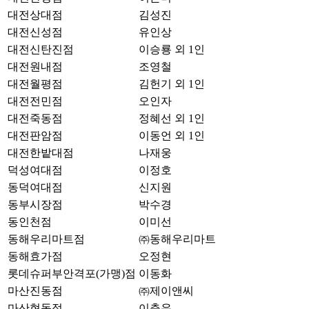
대전상대점
김성진
대전신성점
유인상
대전신탄진점
이승룡 외 1인
대전원내점
조영철
대전월평점
김헌기 외 1인
대전전민점
오인자
대전죽동점
정혜선 외 1인
대전판암점
이동언 외 1인
대전한밭대점
나재웅
덕성여대점
이정호
동덕여대점
신지원
동부시장점
박수경
동인천점
이미선
동해우리마트점
㈜동해우리마트
동해효가점
오정현
롯데슈퍼부안격포(가맹)점
이동화
마산진동점
㈜제이앤씨
마산현동점
이춘우