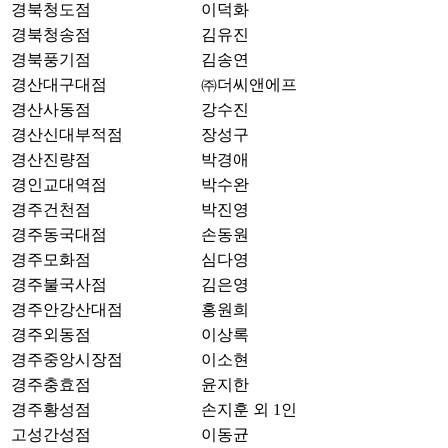
경북청도점
이덕화
경북청송점
김유진
경북풍기점
김송연
경산대구대점
㈜더씨앤에프
경산사동점
강수진
경산신대부적점
장성구
경산진량점
박경애
경인교대역점
박수완
경주건천점
박진영
경주동국대점
손동원
경주모화점
심다영
경주불국사점
김은영
경주안강산대점
홍원희
경주외동점
이상록
경주중앙시장점
이소현
경주충효점
윤지한
경주황성점
손지훈 외 1인
고성간성점
이동균