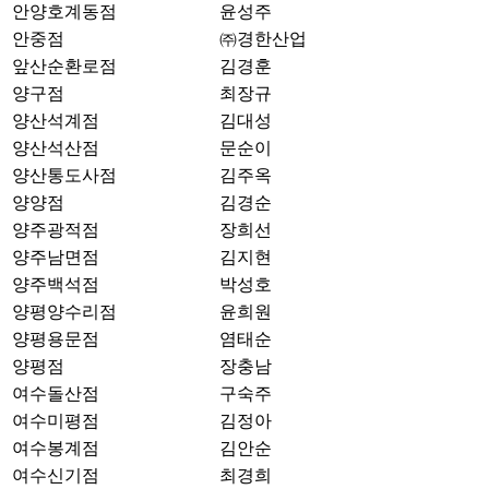
안양호계동점
윤성주
안중점
㈜경한산업
앞산순환로점
김경훈
양구점
최장규
양산석계점
김대성
양산석산점
문순이
양산통도사점
김주옥
양양점
김경순
양주광적점
장희선
양주남면점
김지현
양주백석점
박성호
양평양수리점
윤희원
양평용문점
염태순
양평점
장충남
여수돌산점
구숙주
여수미평점
김정아
여수봉계점
김안순
여수신기점
최경희