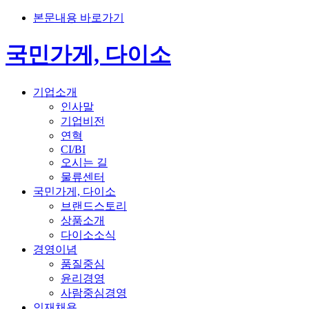
본문내용 바로가기
국민가게, 다이소
기업소개
인사말
기업비전
연혁
CI/BI
오시는 길
물류센터
국민가게, 다이소
브랜드스토리
상품소개
다이소소식
경영이념
품질중심
윤리경영
사람중심경영
인재채용