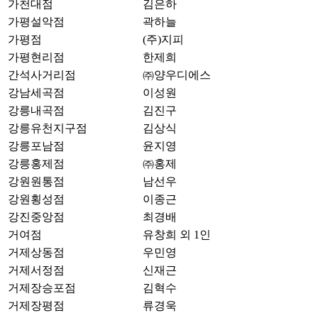
가천대점
김은하
가평설악점
곽하늘
가평점
(주)지피
가평현리점
한제희
간석사거리점
㈜양우디에스
강남세곡점
이성원
강릉내곡점
김진구
강릉유천지구점
김상식
강릉포남점
윤지영
강릉홍제점
㈜홍제
강원원통점
남선우
강원횡성점
이종근
강진중앙점
최경배
거여점
유창희 외 1인
거제상동점
우민영
거제서정점
신재근
거제장승포점
김혁수
거제장평점
류경욱