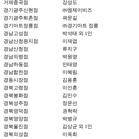
거제중곡점
강성도
경기광주신현점
㈜엠제이비즈
경기광주퇴촌점
곽문길
경기마트정릉점
㈜경기마트 정릉
경남고성점
박석태 외 1인
경남산청원지점
이재엽
경남산청점
류치구
경남의령점
박원영
경남하동점
민태영
경남합천점
이혜림
경동시장점
김용훈
경북고령점
이인훈
경북봉화점
김민수
경북성주점
정문선
경북영덕점
권혁락
경북영양점
박병규
경북울진점
김상균 외 1인
경북의성점
이옥희