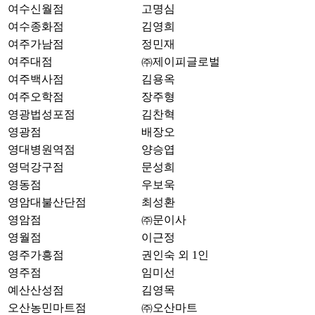
여수신월점
고명심
여수종화점
김영희
여주가남점
정민재
여주대점
㈜제이피글로벌
여주백사점
김용옥
여주오학점
장주형
영광법성포점
김찬혁
영광점
배장오
영대병원역점
양승엽
영덕강구점
문성희
영동점
우보욱
영암대불산단점
최성환
영암점
㈜문이사
영월점
이근정
영주가흥점
권인숙 외 1인
영주점
임미선
예산산성점
김영목
오산농민마트점
㈜오산마트