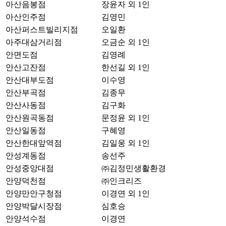
아산음봉점
장윤자 외 1인
아산인주점
김영민
아산퍼스트빌리지점
오일환
아주대삼거리점
오금순 외 1인
안면도점
김영례
안산고잔점
한선길 외 1인
안산대부도점
이수영
안산부곡점
김종무
안산사동점
김구화
안산원곡동점
문정윤 외 1인
안산일동점
구혜영
안산한대앞역점
김일웅 외 1인
안성계동점
송선주
안성중앙대점
㈜김정민생활환경
안양덕천점
㈜인크리즈
안양만안구청점
이경연 외 1인
안양박달시장점
심호승
안양석수점
이경연