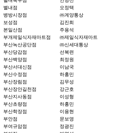
별내북부점
안영선
별내점
오정택
병방시장점
㈜계양통상
보성점
김진희
본일산점
주용석
부개제일식자재마트점
㈜제일식자재마트
부산녹산공단점
㈜신세대통상
부산당감점
선복련
부산백양점
최정원
부산서대신점
이남국
부산수정점
하홍민
부산장림점
김무성
부산장안길천점
강근호
부산지사동점
이성형
부산초량점
하홍민
부산학장점
이용현
부안점
문보영
부여규암점
정광진