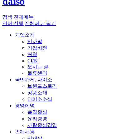
daiso
검색
전체메뉴
언어 선택
전체메뉴 닫기
기업소개
인사말
기업비전
연혁
CI/BI
오시는 길
물류센터
국민가게, 다이소
브랜드스토리
상품소개
다이소소식
경영이념
품질중심
윤리경영
사람중심경영
인재채용
인재상