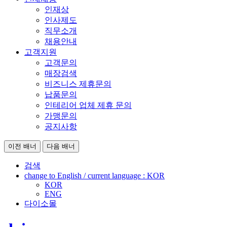
인재상
인사제도
직무소개
채용안내
고객지원
고객문의
매장검색
비즈니스 제휴문의
납품문의
인테리어 업체 제휴 문의
가맹문의
공지사항
이전 배너
다음 배너
검색
change to English / current language :
KOR
KOR
ENG
다이소몰