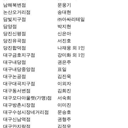
남해북변점
문웅기
논산오거리점
송대현
담빛지구점
㈜아싸리테일
담양점
박지현
당진신평점
신은아
당진유곡점
서진호
당진합덕점
나재웅 외 1인
대구금호지구점
강미화 외 1인
대구내당점
권은주
대구내당중앙점
표일
대구논공점
김진욱
대구대곡지구점
이외자
대구동서변점
김희진
대구모다아울렛(가맹)점
서숙희
대구방촌시장점
이미진
대구수성시장네거리점
문승호
대구신남역점
권형주
대구안지랑점
김정우