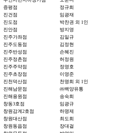
증평점
정규희
진건점
임광재
진도점
박찬권 외 1인
진안점
방지영
진주가좌점
김일규
진주도동점
김정현
진주반성점
손혜진
진주정촌점
허정원
진주주약점
정영호
진주초장점
이영준
진천덕산점
천명희 외 1인
진해남문점
㈜백양유통
진해용원점
송숙희
창동3호점
임광규
창원감계2호점
하명제
창원대산점
최도희
창원동읍점
장대걸