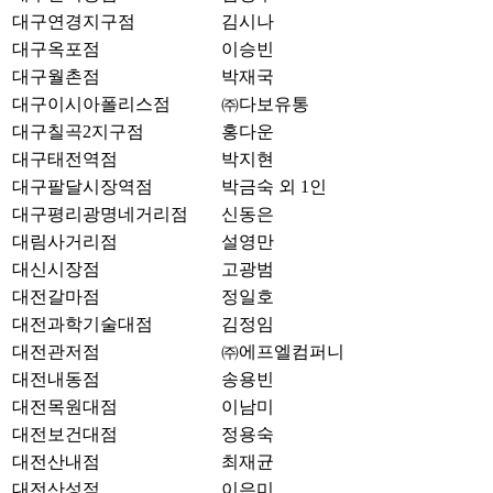
대구연경지구점
김시나
대구옥포점
이승빈
대구월촌점
박재국
대구이시아폴리스점
㈜다보유통
대구칠곡2지구점
홍다운
대구태전역점
박지현
대구팔달시장역점
박금숙 외 1인
대구평리광명네거리점
신동은
대림사거리점
설영만
대신시장점
고광범
대전갈마점
정일호
대전과학기술대점
김정임
대전관저점
㈜에프엘컴퍼니
대전내동점
송용빈
대전목원대점
이남미
대전보건대점
정용숙
대전산내점
최재균
대전산성점
이은미