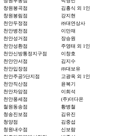
창원무동점
박영민
창원봉곡점
김흥식 외 1인
창원봉림점
강지현
천안두정점
㈜대연상사
천안병천점
이만재
천안성거점
장승원
천안성환점
주영태 외 1인
천안신방통정지구점
이창호
천안안서점
김지수
천안입장점
㈜대보유
천안주공5단지점
고광옥 외 1인
천안직산점
윤복기
천안차암점
이희석
천안풍세점
(주)더다온
철원동송점
황병철
청송진보점
김유진
청양점
김중섭
청원내수점
신보람