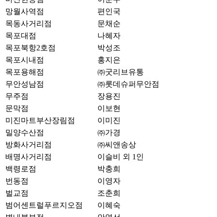
망월사역점
편인국
목동사거리점
문채순
목포대점
나혜자
목포북항2호점
박성조
목포시내점
홍지은
목포용해점
㈜굿리브유통
무안성남점
㈜롯데슈퍼무안점
무주점
장용진
문막점
이보현
미진마트부산장림점
이미진
밀양수산점
㈜가경
방화사거리점
㈜씨앤송상
배명사거리점
이슬비 외 1인
백령로점
박충희
번동점
이영자
벌교점
조춘희
범어센트럴푸르지오점
이혜숙