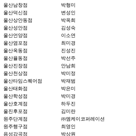
울산남창점
박형미
울산덕신점
변성인
울산상안동점
박옥희
울산성안점
김성숙
울산언양점
이소연
울산염포점
최미경
울산옥동점
진성진
울산율동점
박선주
울산진장점
안남희
울산천상점
박미정
울산타임스퀘어점
박재범
울산태화점
박은미
울산학성점
박미경
울산호계점
하두진
울진후포점
김미란
원주단계점
㈜엠케이코퍼레이션
원주행구점
최영인
음성감곡점
박상원