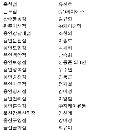
옥천점
유진호
완도점
(유)제이에스
완주봉동점
김규현
완주이서점
㈜케이천명
용인강남대점
조한의
용인둔전점
이종호
용인모현점
박채희
용인백암점
남승희
용인보정점
신동준 외 1인
용인성복점
우주연
용인송전점
민통근
용인아곡점
정재철
용인양지점
김미성
용인천리점
이영철
용인흥덕점
㈜지케이유통
울산강동산하점
임신례
울산구영점
강미정
울산굴화점
최유미