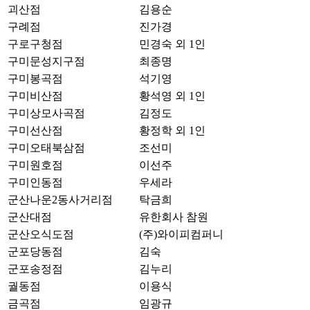
괴산점
김용순
구례점
진가경
구로구청점
민경숙 외 1인
구미문성지구점
최종명
구미봉곡점
석기영
구미비산점
황석영 외 1인
구미상모사곡점
김정도
구미선산점
황정학 외 1인
구미오태북삼점
조선미
구미원호점
이선주
구미인동점
우세라
군산나운2동사거리점
탁금희
군산대점
유한회사 참원
군산오식도점
(주)와이피컴퍼니
군포당동점
김숙
군포송정점
김누리
궐동점
이용식
금곡점
임광규