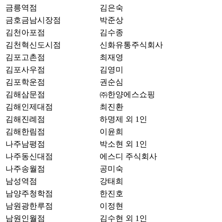
금릉역점
김은숙
금호금남시장점
박준상
김천아포점
김수종
김천혁신도시점
신화유통주식회사
김포고촌점
최재영
김포사우점
김영미
김포학운점
권순심
김해삼문점
㈜한양에스쇼핑
김해인제대점
최진환
김해진례점
하명제 외 1인
김해한림점
이윤희
나주남평점
박소현 외 1인
나주동신대점
에스디 주식회사
나주송월점
공미숙
남성역점
강태희
남양주청학점
한진호
남원광한루점
이정현
남원인월점
김수현 외 1인