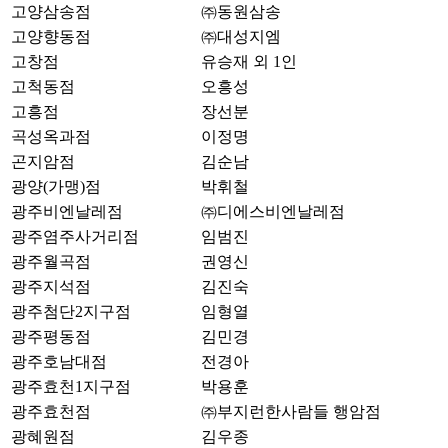
고양삼송점
㈜동원삼송
고양향동점
㈜대성지엠
고창점
유승재 외 1인
고척동점
오흥성
고흥점
장선분
곡성옥과점
이정명
곤지암점
김순남
광양(가맹)점
박휘철
광주비엔날레점
㈜디에스비엔날레점
광주염주사거리점
임범진
광주월곡점
권영신
광주지석점
김진숙
광주첨단2지구점
임형열
광주평동점
김민경
광주호남대점
전경아
광주효천1지구점
박용훈
광주효천점
㈜부지런한사람들 행암점
광혜원점
김우종