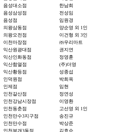
음성대소점
한남희
음성삼성점
전성임
음성점
임원경
의왕삼동점
양순영 외 1인
의왕오전점
이건형 외 3인
이천마장점
㈜우리마트
익산원광대점
권지연
익산인화동점
정영훈
익산함열점
(주)더영
익산황등점
성종섭
인덕원점
박희옥
인제점
임현
인천갈산점
정연성
인천강남시장점
이영환
인천동춘점
고선영 외 1인
인천만수3지구점
송진규
인천만수점
박상준
인천부개3동점
김효순