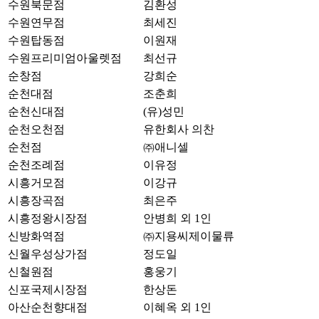
수원북문점
김환성
수원연무점
최세진
수원탑동점
이원재
수원프리미엄아울렛점
최선규
순창점
강희순
순천대점
조춘희
순천신대점
(유)성민
순천오천점
유한회사 의찬
순천점
㈜애니셀
순천조례점
이유정
시흥거모점
이강규
시흥장곡점
최은주
시흥정왕시장점
안병희 외 1인
신방화역점
㈜지용씨제이물류
신월우성상가점
정도일
신철원점
홍웅기
신포국제시장점
한상돈
아산순천향대점
이혜옥 외 1인