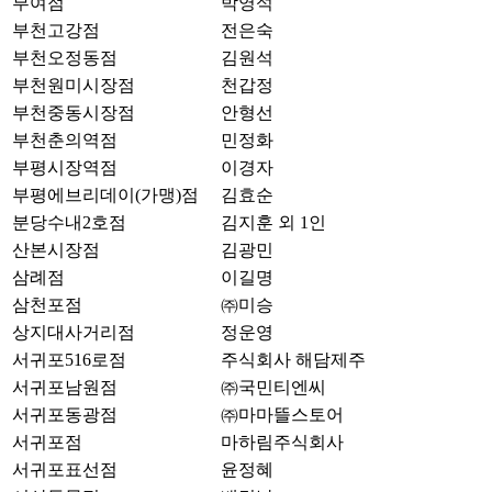
부여점
박영석
부천고강점
전은숙
부천오정동점
김원석
부천원미시장점
천갑정
부천중동시장점
안형선
부천춘의역점
민정화
부평시장역점
이경자
부평에브리데이(가맹)점
김효순
분당수내2호점
김지훈 외 1인
산본시장점
김광민
삼례점
이길명
삼천포점
㈜미승
상지대사거리점
정운영
서귀포516로점
주식회사 해담제주
서귀포남원점
㈜국민티엔씨
서귀포동광점
㈜마마뜰스토어
서귀포점
마하림주식회사
서귀포표선점
윤정혜