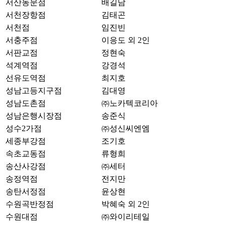
서산동문점
배길남
서천장항점
김태곤
서천점
임진빈
서충주점
이응도 외 2인
서판교점
정현숙
석계역점
강경석
선유도역점
최지호
성남고등지구점
김대영
성남도촌점
㈜노카텍코리아
성남은행시장점
송준식
성수2가점
㈜성신씨엔엠
세종부강점
조기호
속초교동점
류형희
송산사강점
㈜세터
송정역점
전지만
송탄서정점
윤상현
수원곡반정점
박혜숙 외 2인
수원대점
㈜와이리테일