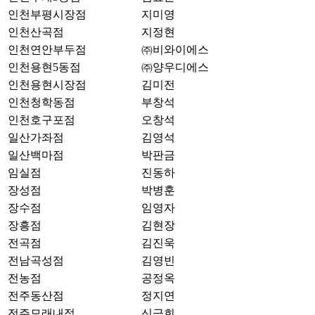
인천부평시장점
지미영
인천산곡점
지정현
인천연안부두점
㈜비와이에스
인천용현5동점
㈜양우디에스
인천용현시장점
김미전
인천청학동점
부창석
인천호구포점
오창석
일산가좌점
김영석
일산백마점
박판금
임실점
진동하
장성점
박병훈
장수점
임영자
장흥점
김현장
전곡점
김진욱
전남곡성점
김영빈
전농점
공정옥
전주동산점
정지연
전주모래내점
신금희