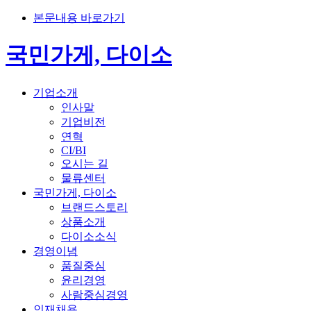
본문내용 바로가기
국민가게, 다이소
기업소개
인사말
기업비전
연혁
CI/BI
오시는 길
물류센터
국민가게, 다이소
브랜드스토리
상품소개
다이소소식
경영이념
품질중심
윤리경영
사람중심경영
인재채용