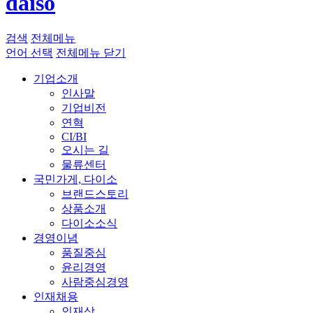
daiso
검색
전체메뉴
언어 선택
전체메뉴 닫기
기업소개
인사말
기업비전
연혁
CI/BI
오시는 길
물류센터
국민가게, 다이소
브랜드스토리
상품소개
다이소소식
경영이념
품질중심
윤리경영
사람중심경영
인재채용
인재상