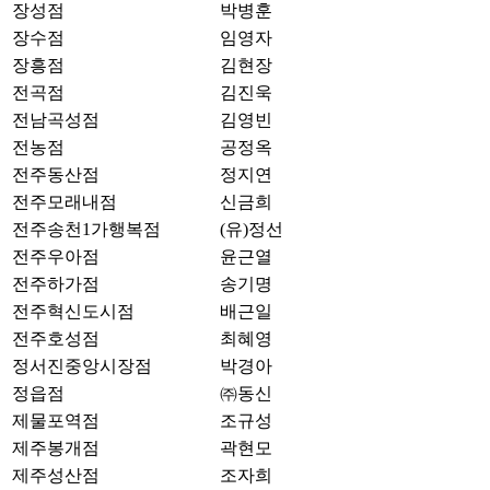
장성점
박병훈
장수점
임영자
장흥점
김현장
전곡점
김진욱
전남곡성점
김영빈
전농점
공정옥
전주동산점
정지연
전주모래내점
신금희
전주송천1가행복점
(유)정선
전주우아점
윤근열
전주하가점
송기명
전주혁신도시점
배근일
전주호성점
최혜영
정서진중앙시장점
박경아
정읍점
㈜동신
제물포역점
조규성
제주봉개점
곽현모
제주성산점
조자희