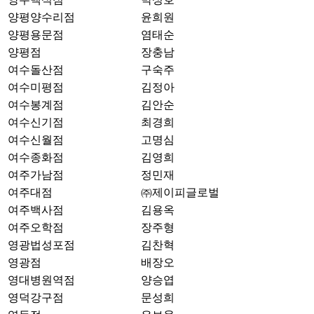
양평양수리점
윤희원
양평용문점
염태순
양평점
장충남
여수돌산점
구숙주
여수미평점
김정아
여수봉계점
김안순
여수신기점
최경희
여수신월점
고명심
여수종화점
김영희
여주가남점
정민재
여주대점
㈜제이피글로벌
여주백사점
김용옥
여주오학점
장주형
영광법성포점
김찬혁
영광점
배장오
영대병원역점
양승엽
영덕강구점
문성희