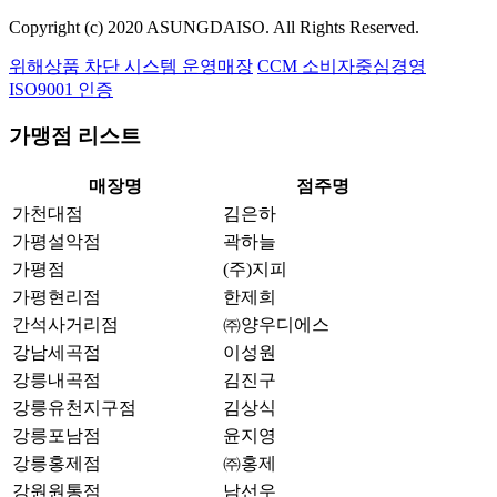
Copyright (c) 2020 ASUNGDAISO. All Rights Reserved.
위해상품 차단 시스템 운영매장
CCM 소비자중심경영
ISO9001 인증
가맹점 리스트
매장명
점주명
가천대점
김은하
가평설악점
곽하늘
가평점
(주)지피
가평현리점
한제희
간석사거리점
㈜양우디에스
강남세곡점
이성원
강릉내곡점
김진구
강릉유천지구점
김상식
강릉포남점
윤지영
강릉홍제점
㈜홍제
강원원통점
남선우