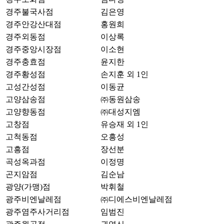
경주불국사점
김은영
경주안강산대점
홍원희
경주외동점
이상록
경주중앙시장점
이소현
경주충효점
윤지한
경주황성점
손지훈 외 1인
고성간성점
이동균
고양삼송점
㈜동원삼송
고양향동점
㈜대성지엠
고창점
유승재 외 1인
고척동점
오흥성
고흥점
장선분
곡성옥과점
이정명
곤지암점
김순남
광양(가맹)점
박휘철
광주비엔날레점
㈜디에스비엔날레점
광주염주사거리점
임범진