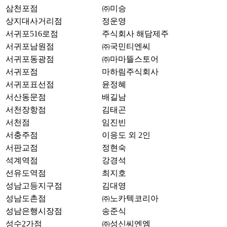
삼천포점
㈜미승
상지대사거리점
정운영
서귀포516로점
주식회사 해담제주
서귀포남원점
㈜국민티엔씨
서귀포동광점
㈜마마뜰스토어
서귀포점
마하림주식회사
서귀포표선점
윤정혜
서산동문점
배길남
서천장항점
김태곤
서천점
임진빈
서충주점
이응도 외 2인
서판교점
정현숙
석계역점
강경석
선유도역점
최지호
성남고등지구점
김대영
성남도촌점
㈜노카텍코리아
성남은행시장점
송준식
성수2가점
㈜성신씨엔엠