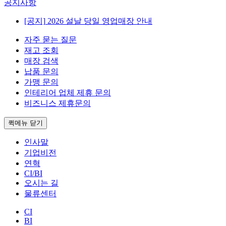
공지사항
[공지]
2026 설날 당일 영업매장 안내
자주 묻는 질문
재고 조회
매장 검색
납품 문의
가맹 문의
인테리어 업체 제휴 문의
비즈니스 제휴문의
퀵메뉴 닫기
인사말
기업비전
연혁
CI/BI
오시는 길
물류센터
CI
BI