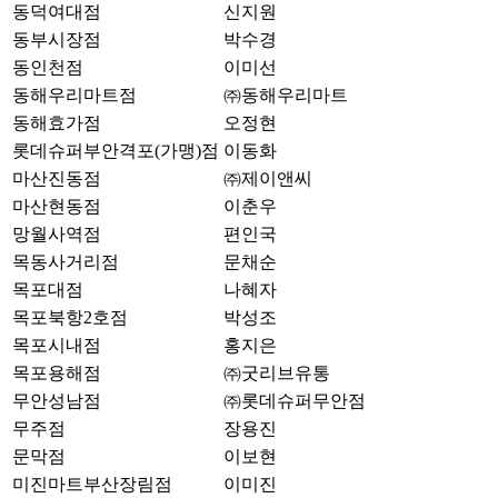
동덕여대점
신지원
동부시장점
박수경
동인천점
이미선
동해우리마트점
㈜동해우리마트
동해효가점
오정현
롯데슈퍼부안격포(가맹)점
이동화
마산진동점
㈜제이앤씨
마산현동점
이춘우
망월사역점
편인국
목동사거리점
문채순
목포대점
나혜자
목포북항2호점
박성조
목포시내점
홍지은
목포용해점
㈜굿리브유통
무안성남점
㈜롯데슈퍼무안점
무주점
장용진
문막점
이보현
미진마트부산장림점
이미진