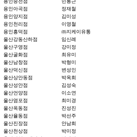
용인송전점
민통근
용인아곡점
정재철
용인양지점
김미성
용인천리점
이영철
용인흥덕점
㈜지케이유통
울산강동산하점
임신례
울산구영점
강미정
울산굴화점
최유미
울산남창점
박형미
울산덕신점
변성인
울산상안동점
박옥희
울산성안점
김성숙
울산언양점
이소연
울산염포점
최미경
울산옥동점
진성진
울산율동점
박선주
울산진장점
안남희
울산천상점
박미정