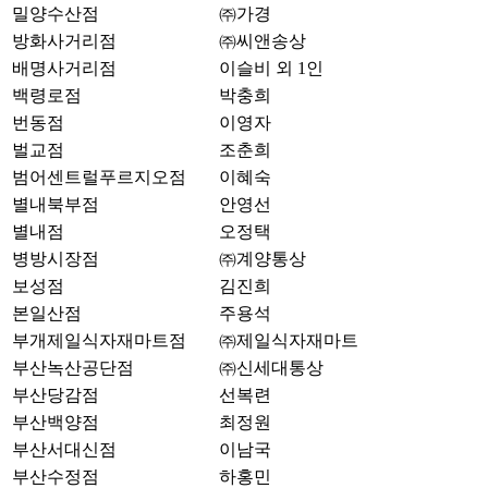
밀양수산점
㈜가경
방화사거리점
㈜씨앤송상
배명사거리점
이슬비 외 1인
백령로점
박충희
번동점
이영자
벌교점
조춘희
범어센트럴푸르지오점
이혜숙
별내북부점
안영선
별내점
오정택
병방시장점
㈜계양통상
보성점
김진희
본일산점
주용석
부개제일식자재마트점
㈜제일식자재마트
부산녹산공단점
㈜신세대통상
부산당감점
선복련
부산백양점
최정원
부산서대신점
이남국
부산수정점
하홍민