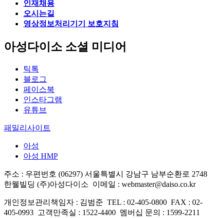
인재채용
오시는길
영상정보처리기기 보호지침
아성다이소 소셜 미디어
틱톡
블로그
페이스북
인스타그램
유튜브
패밀리사이트
아성
아성 HMP
주소 : 우편번호 (06297) 서울특별시 강남구 남부순환로 2748
한웰빌딩 (주)아성다이소
이메일 : webmaster@daiso.co.kr
개인정보관리책임자 : 김범준
TEL : 02-405-0800
FAX : 02-
405-0993
고객만족실 : 1522-4400
멤버십 문의 : 1599-2211