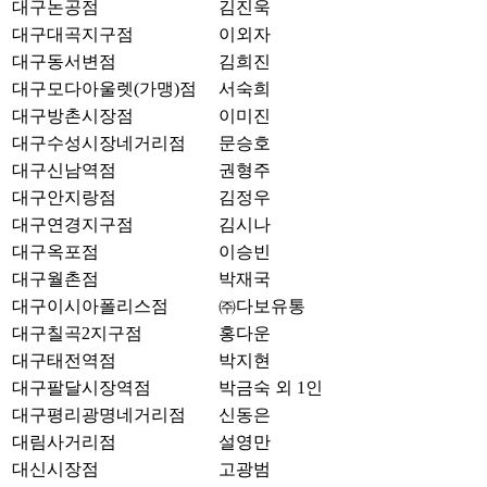
대구논공점
김진욱
대구대곡지구점
이외자
대구동서변점
김희진
대구모다아울렛(가맹)점
서숙희
대구방촌시장점
이미진
대구수성시장네거리점
문승호
대구신남역점
권형주
대구안지랑점
김정우
대구연경지구점
김시나
대구옥포점
이승빈
대구월촌점
박재국
대구이시아폴리스점
㈜다보유통
대구칠곡2지구점
홍다운
대구태전역점
박지현
대구팔달시장역점
박금숙 외 1인
대구평리광명네거리점
신동은
대림사거리점
설영만
대신시장점
고광범