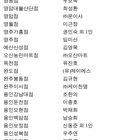
영동점
우보욱
영암대불산단점
최성환
영암점
㈜문이사
영월점
이근정
영주가흥점
권인숙 외 1인
영주점
임미선
예산산성점
김영목
오산농민마트점
㈜오산마트
옥천점
유진호
완도점
(유)제이에스
완주봉동점
김규현
완주이서점
㈜케이천명
용인강남대점
조한의
용인둔전점
이종호
용인모현점
박채희
용인백암점
남승희
용인보정점
신동준 외 1인
용인성복점
우주연