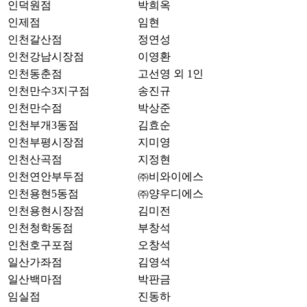
인덕원점
박희옥
인제점
임현
인천갈산점
정연성
인천강남시장점
이영환
인천동춘점
고선영 외 1인
인천만수3지구점
송진규
인천만수점
박상준
인천부개3동점
김효순
인천부평시장점
지미영
인천산곡점
지정현
인천연안부두점
㈜비와이에스
인천용현5동점
㈜양우디에스
인천용현시장점
김미전
인천청학동점
부창석
인천호구포점
오창석
일산가좌점
김영석
일산백마점
박판금
임실점
진동하