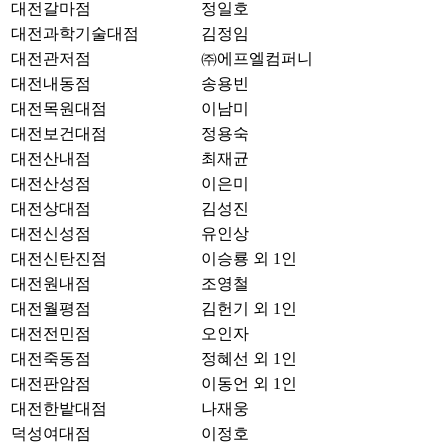
대전갈마점
정일호
대전과학기술대점
김정임
대전관저점
㈜에프엘컴퍼니
대전내동점
송용빈
대전목원대점
이남미
대전보건대점
정용숙
대전산내점
최재균
대전산성점
이은미
대전상대점
김성진
대전신성점
유인상
대전신탄진점
이승룡 외 1인
대전원내점
조영철
대전월평점
김헌기 외 1인
대전전민점
오인자
대전죽동점
정혜선 외 1인
대전판암점
이동언 외 1인
대전한밭대점
나재웅
덕성여대점
이정호