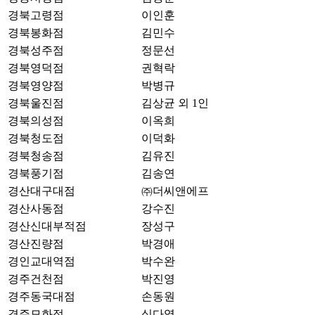
경북고령점
이인훈
경북봉화점
김민수
경북성주점
정문선
경북영덕점
권혁락
경북영양점
박병규
경북울진점
김상균 외 1인
경북의성점
이옥희
경북청도점
이덕화
경북청송점
김유진
경북풍기점
김송연
경산대구대점
㈜더씨앤에프
경산사동점
강수진
경산신대부적점
장성구
경산진량점
박경애
경인교대역점
박수완
경주건천점
박진영
경주동국대점
손동원
경주모화점
심다영