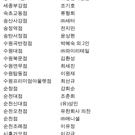
세종부강점
조기호
속초교동점
류형희
송산사강점
㈜세터
송정역점
전지만
송탄서정점
윤상현
수원곡반정점
박혜숙 외 2인
수원대점
㈜와이리테일
수원북문점
김환성
수원연무점
최세진
수원탑동점
이원재
수원프리미엄아울렛점
최선규
순창점
강희순
순천대점
조춘희
순천신대점
(유)성민
순천오천점
유한회사 의찬
순천점
㈜애니셀
순천조례점
이유정
시흥거모점
이강규