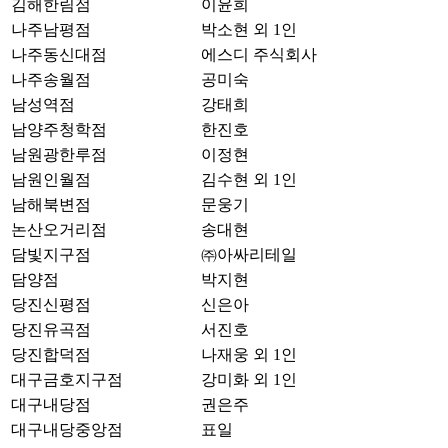
김해한림점
이윤희
나주남평점
박소현 외 1인
나주동신대점
에스디 주식회사
나주송월점
공미숙
남성역점
강태희
남양주청학점
한진호
남원광한루점
이정현
남원인월점
김수현 외 1인
남해북변점
문웅기
논산오거리점
송대현
담빛지구점
㈜아싸리테일
담양점
박지현
당진신평점
신은아
당진유곡점
서진호
당진합덕점
나재웅 외 1인
대구금호지구점
강미화 외 1인
대구내당점
권은주
대구내당중앙점
표일