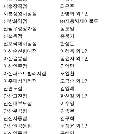
시흥장곡점
최은주
시흥정왕시장점
안병희 외 1인
신방화역점
㈜지용씨제이물류
신월우성상가점
정도일
신철원점
홍웅기
신포국제시장점
한상돈
아산순천향대점
이혜옥 외 1인
아산음봉점
장윤자 외 1인
아산인주점
김영민
아산퍼스트빌리지점
오일환
아주대삼거리점
오금순 외 1인
안면도점
김영례
안산고잔점
한선길 외 1인
안산대부도점
이수영
안산부곡점
김종무
안산사동점
김구화
안산원곡동점
문정윤 외 1인
안산일동점
구혜영