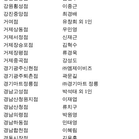
강원횡성점
이종근
강진중앙점
최경배
거여점
유창희 외 1인
거제상동점
우민영
거제서정점
신재근
거제장승포점
김혁수
거제장평점
류경욱
거제중곡점
강성도
경기광주신현점
㈜엠제이비즈
경기광주퇴촌점
곽문길
경기마트정릉점
㈜경기마트 정릉
경남고성점
박석태 외 1인
경남산청원지점
이재엽
경남산청점
류치구
경남의령점
박원영
경남하동점
민태영
경남합천점
이혜림
경동시장점
김용훈