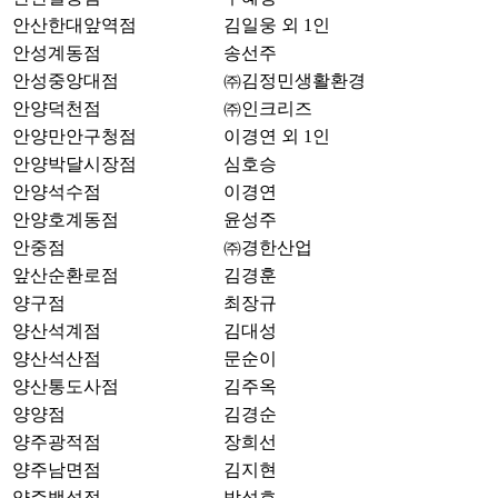
안산한대앞역점
김일웅 외 1인
안성계동점
송선주
안성중앙대점
㈜김정민생활환경
안양덕천점
㈜인크리즈
안양만안구청점
이경연 외 1인
안양박달시장점
심호승
안양석수점
이경연
안양호계동점
윤성주
안중점
㈜경한산업
앞산순환로점
김경훈
양구점
최장규
양산석계점
김대성
양산석산점
문순이
양산통도사점
김주옥
양양점
김경순
양주광적점
장희선
양주남면점
김지현
양주백석점
박성호