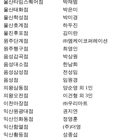
울산타임스퀘어점
박재범
울산태화점
박은미
울산학성점
박미경
울산호계점
하두진
울진후포점
김미란
원주단계점
㈜엠케이코퍼레이션
원주행구점
최영인
음성감곡점
박상원
음성대소점
한남희
음성삼성점
전성임
음성점
임원경
의왕삼동점
양순영 외 1인
의왕오전점
이건형 외 3인
이천마장점
㈜우리마트
익산원광대점
권지연
익산인화동점
정영훈
익산함열점
(주)더영
익산황등점
성종섭