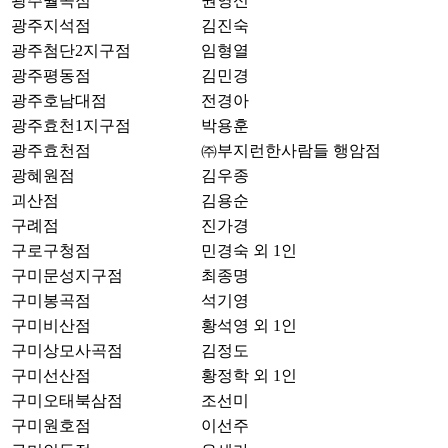
광주월곡점
권영신
광주지석점
김진숙
광주첨단2지구점
임형열
광주평동점
김민경
광주호남대점
전경아
광주효천1지구점
박용훈
광주효천점
㈜부지런한사람들 행암점
광혜원점
김우종
괴산점
김용순
구례점
진가경
구로구청점
민경숙 외 1인
구미문성지구점
최종명
구미봉곡점
석기영
구미비산점
황석영 외 1인
구미상모사곡점
김정도
구미선산점
황정학 외 1인
구미오태북삼점
조선미
구미원호점
이선주