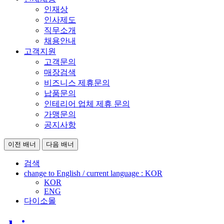
인재상
인사제도
직무소개
채용안내
고객지원
고객문의
매장검색
비즈니스 제휴문의
납품문의
인테리어 업체 제휴 문의
가맹문의
공지사항
이전 배너
다음 배너
검색
change to English / current language :
KOR
KOR
ENG
다이소몰