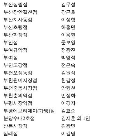
부산장림점
김무성
부산장안길천점
강근호
부산지사동점
이성형
부산초량점
하홍민
부산학장점
이용현
부안점
문보영
부여규암점
정광진
부여점
박영석
부천고강점
전은숙
부천오정동점
김원석
부천원미시장점
천갑정
부천중동시장점
안형선
부천춘의역점
민정화
부평시장역점
이경자
부평에브리데이(가맹)점
김효순
분당수내2호점
김지훈 외 1인
산본시장점
김광민
삼례점
이길명