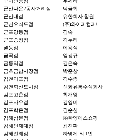
구미인동점
우세라
군산나운2동사거리점
탁금희
군산대점
유한회사 참원
군산오식도점
(주)와이피컴퍼니
군포당동점
김숙
군포송정점
김누리
궐동점
이용식
금곡점
임광규
금릉역점
김은숙
금호금남시장점
박준상
김천아포점
김수종
김천혁신도시점
신화유통주식회사
김포고촌점
최재영
김포사우점
김영미
김포학운점
권순심
김해삼문점
㈜한양에스쇼핑
김해인제대점
최진환
김해진례점
하명제 외 1인