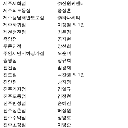
제주세화점
㈜신원씨엔티
제주외도동점
송정훈
제주용담해안도로점
㈜하나씨티
제주하귀점
이정철 외 1인
제천청전점
최은경
종암점
공지현
주문진점
장선희
주안시민지하상가점
오순녀
증평점
정규희
진건점
임광재
진도점
박찬권 외 1인
진안점
방지영
진주가좌점
김일규
진주도동점
김정현
진주반성점
손혜진
진주정촌점
허정원
진주주약점
정영호
진주초장점
이영준