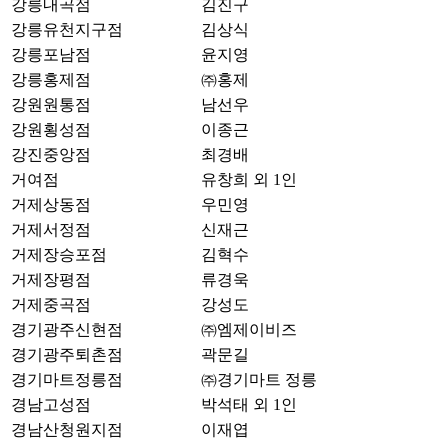
강릉내곡점
김진구
강릉유천지구점
김상식
강릉포남점
윤지영
강릉홍제점
㈜홍제
강원원통점
남선우
강원횡성점
이종근
강진중앙점
최경배
거여점
유창희 외 1인
거제상동점
우민영
거제서정점
신재근
거제장승포점
김혁수
거제장평점
류경욱
거제중곡점
강성도
경기광주신현점
㈜엠제이비즈
경기광주퇴촌점
곽문길
경기마트정릉점
㈜경기마트 정릉
경남고성점
박석태 외 1인
경남산청원지점
이재엽