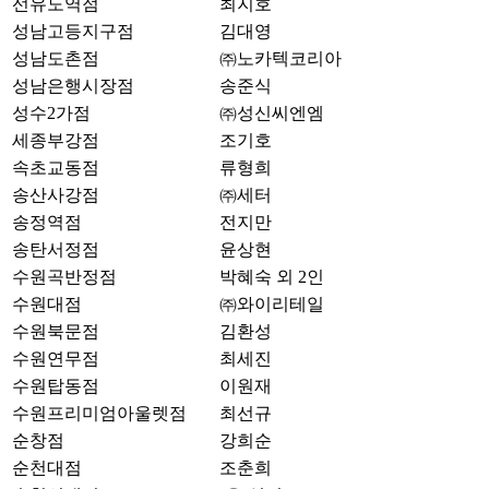
선유도역점
최지호
성남고등지구점
김대영
성남도촌점
㈜노카텍코리아
성남은행시장점
송준식
성수2가점
㈜성신씨엔엠
세종부강점
조기호
속초교동점
류형희
송산사강점
㈜세터
송정역점
전지만
송탄서정점
윤상현
수원곡반정점
박혜숙 외 2인
수원대점
㈜와이리테일
수원북문점
김환성
수원연무점
최세진
수원탑동점
이원재
수원프리미엄아울렛점
최선규
순창점
강희순
순천대점
조춘희