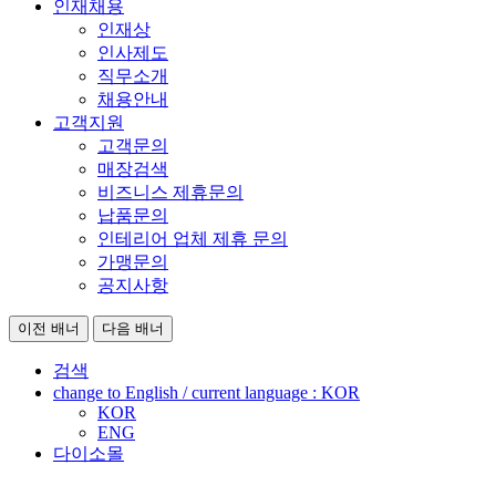
인재채용
인재상
인사제도
직무소개
채용안내
고객지원
고객문의
매장검색
비즈니스 제휴문의
납품문의
인테리어 업체 제휴 문의
가맹문의
공지사항
이전 배너
다음 배너
검색
change to English / current language :
KOR
KOR
ENG
다이소몰