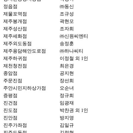
정읍점
㈜동신
제물포역점
조규성
제주봉개점
곽현모
제주성산점
조자희
제주세화점
㈜신원씨엔티
제주외도동점
송정훈
제주용담해안도로점
㈜하나씨티
제주하귀점
이정철 외 1인
제천청전점
최은경
종암점
공지현
주문진점
장선희
주안시민지하상가점
오순녀
증평점
정규희
진건점
임광재
진도점
박찬권 외 1인
진안점
방지영
진주가좌점
김일규
진주도동점
김정현