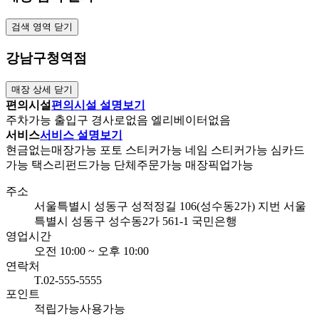
검색 영역 닫기
강남구청역점
매장 상세 닫기
편의시설
편의시설 설명보기
주차
가능
출입구 경사로
없음
엘리베이터
없음
서비스
서비스 설명보기
현금없는매장
가능
포토 스티커
가능
네임 스티커
가능
심카드
가능
택스리펀드
가능
단체주문
가능
매장픽업
가능
주소
서울특별시 성동구 성적정길 106(성수동2가)
지번 서울
특별시 성동구 성수동2가 561-1 국민은행
영업시간
오전 10:00 ~ 오후 10:00
연락처
T.02-555-5555
포인트
적립가능
사용가능