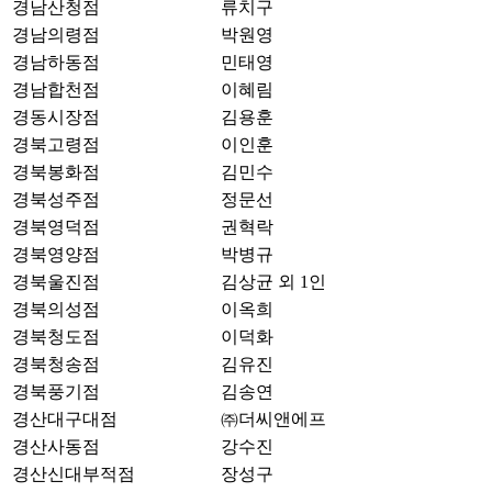
경남산청점
류치구
경남의령점
박원영
경남하동점
민태영
경남합천점
이혜림
경동시장점
김용훈
경북고령점
이인훈
경북봉화점
김민수
경북성주점
정문선
경북영덕점
권혁락
경북영양점
박병규
경북울진점
김상균 외 1인
경북의성점
이옥희
경북청도점
이덕화
경북청송점
김유진
경북풍기점
김송연
경산대구대점
㈜더씨앤에프
경산사동점
강수진
경산신대부적점
장성구