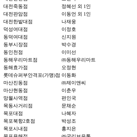
대전죽동점
정혜선 외 1인
대전판암점
이동언 외 1인
대전한밭대점
나재웅
덕성여대점
이정호
동덕여대점
신지원
동부시장점
박수경
동인천점
이미선
동해우리마트점
㈜동해우리마트
동해효가점
오정현
롯데슈퍼부안격포(가맹)점
이동화
마산진동점
㈜제이앤씨
마산현동점
이춘우
망월사역점
편인국
목동사거리점
문채순
목포대점
나혜자
목포북항2호점
박성조
목포시내점
홍지은
목포용해점
㈜굿리브유통