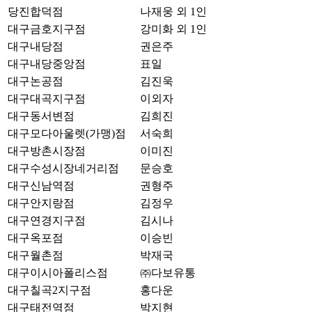
당진합덕점
나재웅 외 1인
대구금호지구점
강미화 외 1인
대구내당점
권은주
대구내당중앙점
표일
대구논공점
김진욱
대구대곡지구점
이외자
대구동서변점
김희진
대구모다아울렛(가맹)점
서숙희
대구방촌시장점
이미진
대구수성시장네거리점
문승호
대구신남역점
권형주
대구안지랑점
김정우
대구연경지구점
김시나
대구옥포점
이승빈
대구월촌점
박재국
대구이시아폴리스점
㈜다보유통
대구칠곡2지구점
홍다운
대구태전역점
박지현