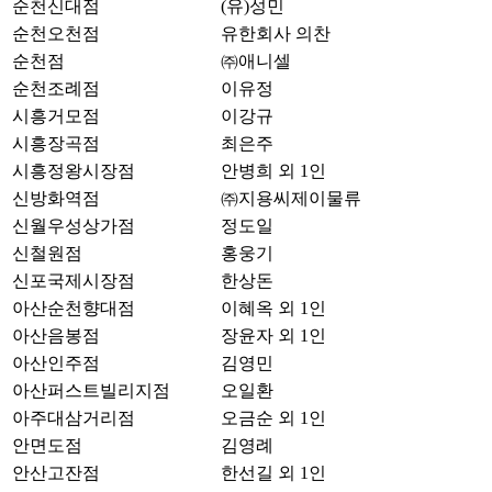
순천신대점
(유)성민
순천오천점
유한회사 의찬
순천점
㈜애니셀
순천조례점
이유정
시흥거모점
이강규
시흥장곡점
최은주
시흥정왕시장점
안병희 외 1인
신방화역점
㈜지용씨제이물류
신월우성상가점
정도일
신철원점
홍웅기
신포국제시장점
한상돈
아산순천향대점
이혜옥 외 1인
아산음봉점
장윤자 외 1인
아산인주점
김영민
아산퍼스트빌리지점
오일환
아주대삼거리점
오금순 외 1인
안면도점
김영례
안산고잔점
한선길 외 1인