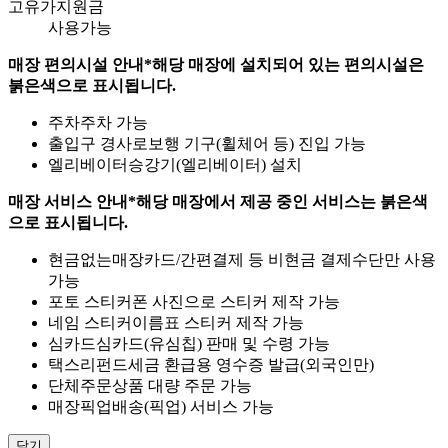
고유가지원금
사용가능
매장 편의시설 안내
*해당 매장에 설치되어 있는 편의시설은
붉은색으로 표시됩니다.
주차
주차 가능
출입구 경사로
보행 기구(휠체어 등) 진입 가능
엘리베이터
승강기(엘리베이터) 설치
매장 서비스 안내
*해당 매장에서 제공 중인 서비스는 붉은색
으로 표시됩니다.
현금없는매장
카드/간편결제 등 비현금 결제수단만 사용
가능
포토 스티커
폰 사진으로 스티커 제작 가능
네임 스티커
이름표 스티커 제작 가능
심카드
심카드(유심칩) 판매 및 수령 가능
택스리펀드
세금 환급용 영수증 발급(외국인만)
단체주문
상품 대량 주문 가능
매장픽업
배송(픽업) 서비스 가능
닫기