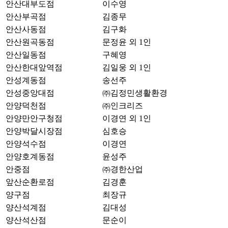
안산대부도점
이수영
안산부곡점
김종무
안산사동점
김구화
안산원곡동점
문정윤 외 1인
안산일동점
구혜영
안산한대앞역점
김일웅 외 1인
안성계동점
송선주
안성중앙대점
㈜김정민생활환경
안양덕천점
㈜인크리즈
안양만안구청점
이경연 외 1인
안양박달시장점
심호승
안양석수점
이경연
안양호계동점
윤성주
안중점
㈜경한산업
앞산순환로점
김경훈
양구점
최장규
양산석계점
김대성
양산석산점
문순이