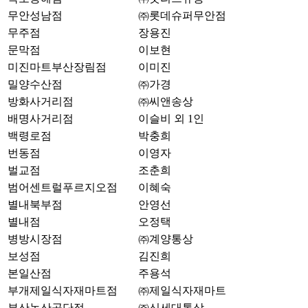
무안성남점
㈜롯데슈퍼무안점
무주점
장용진
문막점
이보현
미진마트부산장림점
이미진
밀양수산점
㈜가경
방화사거리점
㈜씨앤송상
배명사거리점
이슬비 외 1인
백령로점
박충희
번동점
이영자
벌교점
조춘희
범어센트럴푸르지오점
이혜숙
별내북부점
안영선
별내점
오정택
병방시장점
㈜계양통상
보성점
김진희
본일산점
주용석
부개제일식자재마트점
㈜제일식자재마트
부산녹산공단점
㈜신세대통상