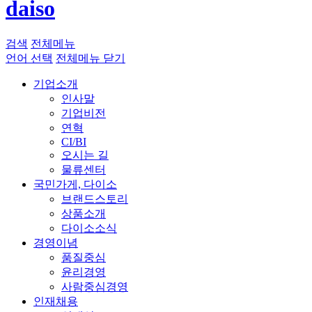
daiso
검색
전체메뉴
언어 선택
전체메뉴 닫기
기업소개
인사말
기업비전
연혁
CI/BI
오시는 길
물류센터
국민가게, 다이소
브랜드스토리
상품소개
다이소소식
경영이념
품질중심
윤리경영
사람중심경영
인재채용