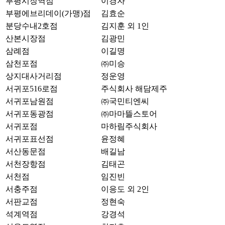
부평시장역점
이경자
부평에브리데이(가맹)점
김효순
분당수내2호점
김지훈 외 1인
산본시장점
김광민
삼례점
이길명
삼천포점
㈜미승
상지대사거리점
정운영
서귀포516로점
주식회사 해담제주
서귀포남원점
㈜국민티엔씨
서귀포동광점
㈜마마뜰스토어
서귀포점
마하림주식회사
서귀포표선점
윤정혜
서산동문점
배길남
서천장항점
김태곤
서천점
임진빈
서충주점
이응도 외 2인
서판교점
정현숙
석계역점
강경석