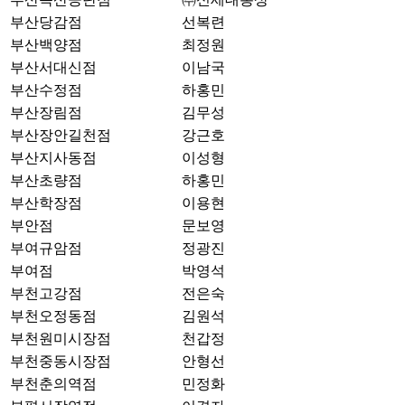
부산당감점
선복련
부산백양점
최정원
부산서대신점
이남국
부산수정점
하홍민
부산장림점
김무성
부산장안길천점
강근호
부산지사동점
이성형
부산초량점
하홍민
부산학장점
이용현
부안점
문보영
부여규암점
정광진
부여점
박영석
부천고강점
전은숙
부천오정동점
김원석
부천원미시장점
천갑정
부천중동시장점
안형선
부천춘의역점
민정화