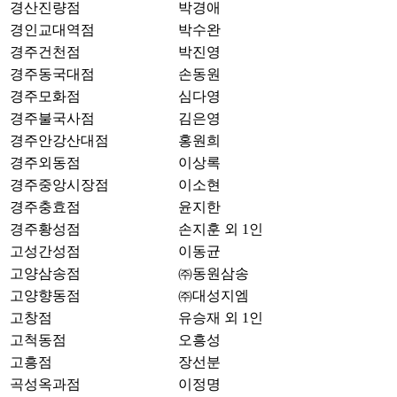
경산진량점
박경애
경인교대역점
박수완
경주건천점
박진영
경주동국대점
손동원
경주모화점
심다영
경주불국사점
김은영
경주안강산대점
홍원희
경주외동점
이상록
경주중앙시장점
이소현
경주충효점
윤지한
경주황성점
손지훈 외 1인
고성간성점
이동균
고양삼송점
㈜동원삼송
고양향동점
㈜대성지엠
고창점
유승재 외 1인
고척동점
오흥성
고흥점
장선분
곡성옥과점
이정명