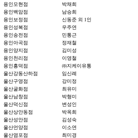
용인모현점
박채희
용인백암점
남승희
용인보정점
신동준 외 1인
용인성복점
우주연
용인송전점
민통근
용인아곡점
정재철
용인양지점
김미성
용인천리점
이영철
용인흥덕점
㈜지케이유통
울산강동산하점
임신례
울산구영점
강미정
울산굴화점
최유미
울산남창점
박형미
울산덕신점
변성인
울산상안동점
박옥희
울산성안점
김성숙
울산언양점
이소연
울산염포점
최미경