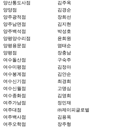
양산통도사점
김주옥
양양점
김경순
양주광적점
장희선
양주남면점
김지현
양주백석점
박성호
양평양수리점
윤희원
양평용문점
염태순
양평점
장충남
여수돌산점
구숙주
여수미평점
김정아
여수봉계점
김안순
여수신기점
최경희
여수신월점
고명심
여수종화점
김영희
여주가남점
정민재
여주대점
㈜제이피글로벌
여주백사점
김용옥
여주오학점
장주형