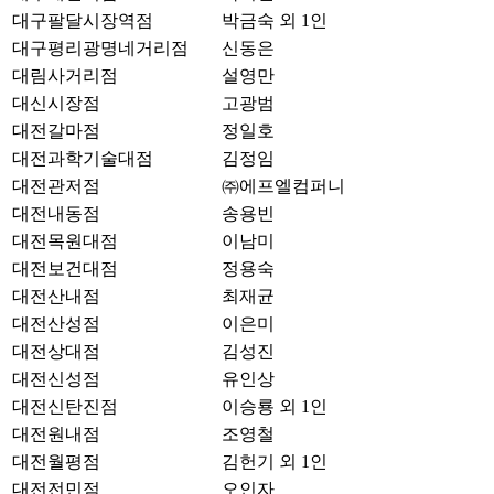
대구팔달시장역점
박금숙 외 1인
대구평리광명네거리점
신동은
대림사거리점
설영만
대신시장점
고광범
대전갈마점
정일호
대전과학기술대점
김정임
대전관저점
㈜에프엘컴퍼니
대전내동점
송용빈
대전목원대점
이남미
대전보건대점
정용숙
대전산내점
최재균
대전산성점
이은미
대전상대점
김성진
대전신성점
유인상
대전신탄진점
이승룡 외 1인
대전원내점
조영철
대전월평점
김헌기 외 1인
대전전민점
오인자