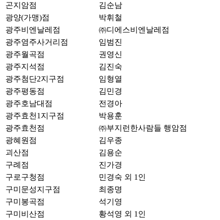
곤지암점
김순남
광양(가맹)점
박휘철
광주비엔날레점
㈜디에스비엔날레점
광주염주사거리점
임범진
광주월곡점
권영신
광주지석점
김진숙
광주첨단2지구점
임형열
광주평동점
김민경
광주호남대점
전경아
광주효천1지구점
박용훈
광주효천점
㈜부지런한사람들 행암점
광혜원점
김우종
괴산점
김용순
구례점
진가경
구로구청점
민경숙 외 1인
구미문성지구점
최종명
구미봉곡점
석기영
구미비산점
황석영 외 1인