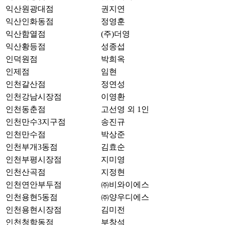
익산원광대점
권지연
익산인화동점
정영훈
익산함열점
(주)더영
익산황등점
성종섭
인덕원점
박희옥
인제점
임현
인천갈산점
정연성
인천강남시장점
이영환
인천동춘점
고선영 외 1인
인천만수3지구점
송진규
인천만수점
박상준
인천부개3동점
김효순
인천부평시장점
지미영
인천산곡점
지정현
인천연안부두점
㈜비와이에스
인천용현5동점
㈜양우디에스
인천용현시장점
김미전
인천청학동점
부창석