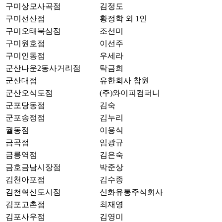
구미상모사곡점
김정도
구미선산점
황정학 외 1인
구미오태북삼점
조선미
구미원호점
이선주
구미인동점
우세라
군산나운2동사거리점
탁금희
군산대점
유한회사 참원
군산오식도점
(주)와이피컴퍼니
군포당동점
김숙
군포송정점
김누리
궐동점
이용식
금곡점
임광규
금릉역점
김은숙
금호금남시장점
박준상
김천아포점
김수종
김천혁신도시점
신화유통주식회사
김포고촌점
최재영
김포사우점
김영미