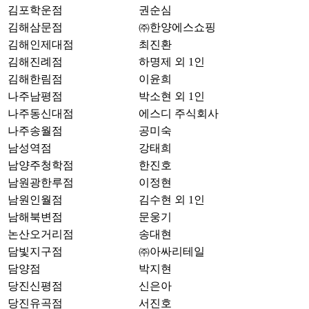
김포학운점
권순심
김해삼문점
㈜한양에스쇼핑
김해인제대점
최진환
김해진례점
하명제 외 1인
김해한림점
이윤희
나주남평점
박소현 외 1인
나주동신대점
에스디 주식회사
나주송월점
공미숙
남성역점
강태희
남양주청학점
한진호
남원광한루점
이정현
남원인월점
김수현 외 1인
남해북변점
문웅기
논산오거리점
송대현
담빛지구점
㈜아싸리테일
담양점
박지현
당진신평점
신은아
당진유곡점
서진호