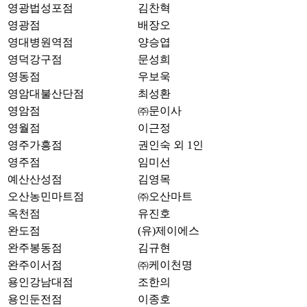
영광법성포점
김찬혁
영광점
배장오
영대병원역점
양승엽
영덕강구점
문성희
영동점
우보욱
영암대불산단점
최성환
영암점
㈜문이사
영월점
이근정
영주가흥점
권인숙 외 1인
영주점
임미선
예산산성점
김영목
오산농민마트점
㈜오산마트
옥천점
유진호
완도점
(유)제이에스
완주봉동점
김규현
완주이서점
㈜케이천명
용인강남대점
조한의
용인둔전점
이종호