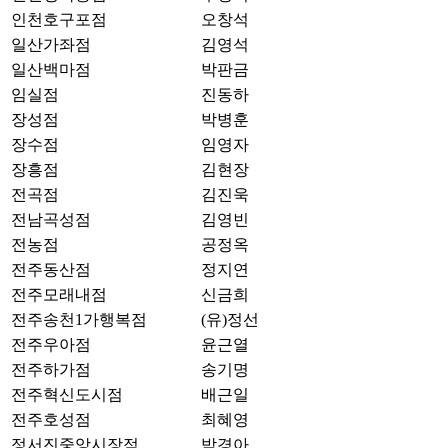
인천호구포점
오창석
일산가좌점
김영석
일산백마점
박판금
임실점
진동하
장성점
박병훈
장수점
임영자
장흥점
김현장
전곡점
김진욱
전남곡성점
김영빈
전농점
공정옥
전주동산점
정지연
전주모래내점
신금희
전주송천1가행복점
(유)정선
전주우아점
윤근열
전주하가점
송기명
전주혁신도시점
배근일
전주호성점
최혜영
정서진중앙시장점
박경아