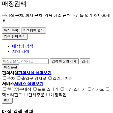
매장검색
우리집 근처, 회사 근처, 약속 장소 근처 매장을 쉽게 찾아보세
요
매장 목록
검색영역 열기
검색 영역 닫기
매장명 검색
지역 검색
입력 매장명 삭제
검색
매장옵션
편의시설
편의시설 설명보기
주차
출입구 경사로
엘리베이터
서비스
서비스 설명보기
현금없는매장
포토 스티커
네임 스티커
심카드
택스리펀드
단체주문
매장픽업
닫기
매장 검색 결과