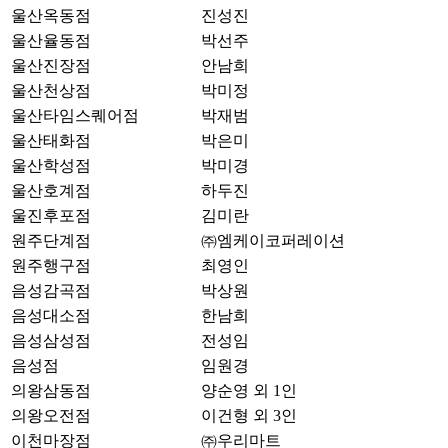
울산옥동점
진성진
울산율동점
박선주
울산진장점
안남희
울산천상점
박미정
울산타임스퀘어점
박재범
울산태화점
박은미
울산학성점
박미경
울산호계점
하두진
울진후포점
김미란
원주단계점
㈜엠케이코퍼레이션
원주행구점
최영인
음성감곡점
박상원
음성대소점
한남희
음성삼성점
전성임
음성점
임원경
의왕삼동점
양순영 외 1인
의왕오전점
이건형 외 3인
이천마장점
㈜우리마트