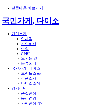
본문내용 바로가기
국민가게, 다이소
기업소개
인사말
기업비전
연혁
CI/BI
오시는 길
물류센터
국민가게, 다이소
브랜드스토리
상품소개
다이소소식
경영이념
품질중심
윤리경영
사람중심경영