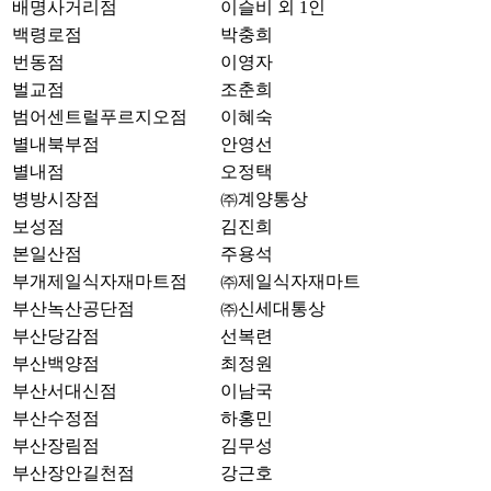
배명사거리점
이슬비 외 1인
백령로점
박충희
번동점
이영자
벌교점
조춘희
범어센트럴푸르지오점
이혜숙
별내북부점
안영선
별내점
오정택
병방시장점
㈜계양통상
보성점
김진희
본일산점
주용석
부개제일식자재마트점
㈜제일식자재마트
부산녹산공단점
㈜신세대통상
부산당감점
선복련
부산백양점
최정원
부산서대신점
이남국
부산수정점
하홍민
부산장림점
김무성
부산장안길천점
강근호