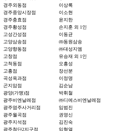
경주외동점
이상록
경주중앙시장점
이소현
경주충효점
윤지한
경주황성점
손지훈 외 1인
고성간성점
이동균
고양삼송점
㈜동원삼송
고양향동점
㈜대성지엠
고창점
유승재 외 1인
고척동점
오흥성
고흥점
장선분
곡성옥과점
이정명
곤지암점
김순남
광양(가맹)점
박휘철
광주비엔날레점
㈜디에스비엔날레점
광주염주사거리점
임범진
광주월곡점
권영신
광주지석점
김진숙
광주첨단2지구점
임형열