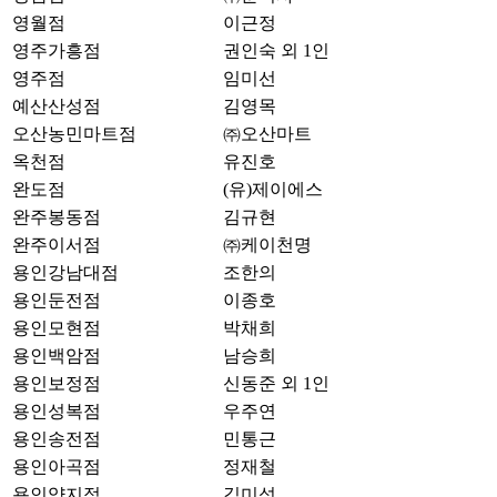
영월점
이근정
영주가흥점
권인숙 외 1인
영주점
임미선
예산산성점
김영목
오산농민마트점
㈜오산마트
옥천점
유진호
완도점
(유)제이에스
완주봉동점
김규현
완주이서점
㈜케이천명
용인강남대점
조한의
용인둔전점
이종호
용인모현점
박채희
용인백암점
남승희
용인보정점
신동준 외 1인
용인성복점
우주연
용인송전점
민통근
용인아곡점
정재철
용인양지점
김미성