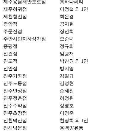
제주용담해안도로점
㈜하나씨티
제주하귀점
이정철 외 1인
제천청전점
최은경
종암점
공지현
주문진점
장선희
주안시민지하상가점
오순녀
증평점
정규희
진건점
임광재
진도점
박찬권 외 1인
진안점
방지영
진주가좌점
김일규
진주도동점
김정현
진주반성점
손혜진
진주정촌점
허정원
진주주약점
정영호
진주초장점
이영준
진천덕산점
천명희 외 1인
진해남문점
㈜백양유통