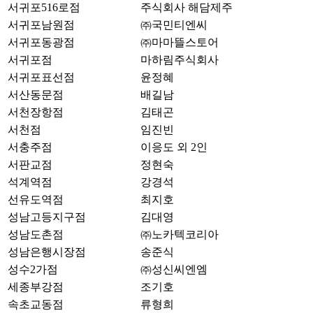
서귀포516로점
주식회사 해담제주
서귀포남원점
㈜국민티엔씨
서귀포동광점
㈜마마뜰스토어
서귀포점
마하림주식회사
서귀포표선점
윤정혜
서산동문점
배길남
서천장항점
김태곤
서천점
임진빈
서충주점
이응도 외 2인
서판교점
정현숙
석계역점
강경석
선유도역점
최지호
성남고등지구점
김대영
성남도촌점
㈜노카텍코리아
성남은행시장점
송준식
성수2가점
㈜성신씨엔엠
세종부강점
조기호
속초교동점
류형희