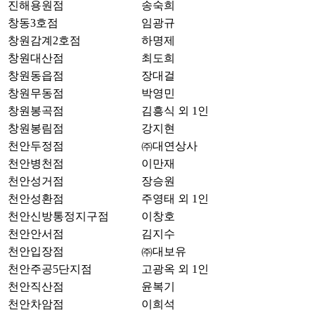
진해용원점
송숙희
창동3호점
임광규
창원감계2호점
하명제
창원대산점
최도희
창원동읍점
장대걸
창원무동점
박영민
창원봉곡점
김흥식 외 1인
창원봉림점
강지현
천안두정점
㈜대연상사
천안병천점
이만재
천안성거점
장승원
천안성환점
주영태 외 1인
천안신방통정지구점
이창호
천안안서점
김지수
천안입장점
㈜대보유
천안주공5단지점
고광옥 외 1인
천안직산점
윤복기
천안차암점
이희석