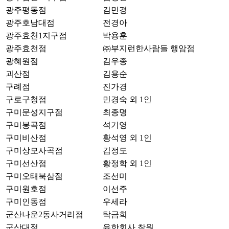
광주평동점
김민경
광주호남대점
전경아
광주효천1지구점
박용훈
광주효천점
㈜부지런한사람들 행암점
광혜원점
김우종
괴산점
김용순
구례점
진가경
구로구청점
민경숙 외 1인
구미문성지구점
최종명
구미봉곡점
석기영
구미비산점
황석영 외 1인
구미상모사곡점
김정도
구미선산점
황정학 외 1인
구미오태북삼점
조선미
구미원호점
이선주
구미인동점
우세라
군산나운2동사거리점
탁금희
군산대점
유한회사 참원