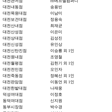
대전관저점
㈜에프엘컴퍼니
대전내동점
송용빈
대전목원대점
이남미
대전보건대점
정용숙
대전산내점
최재균
대전산성점
이은미
대전상대점
김성진
대전신성점
유인상
대전신탄진점
이승룡 외 1인
대전원내점
조영철
대전월평점
김헌기 외 1인
대전전민점
오인자
대전죽동점
정혜선 외 1인
대전판암점
이동언 외 1인
대전한밭대점
나재웅
덕성여대점
이정호
동덕여대점
신지원
동부시장점
박수경