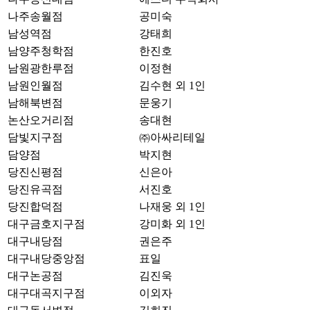
나주송월점
공미숙
남성역점
강태희
남양주청학점
한진호
남원광한루점
이정현
남원인월점
김수현 외 1인
남해북변점
문웅기
논산오거리점
송대현
담빛지구점
㈜아싸리테일
담양점
박지현
당진신평점
신은아
당진유곡점
서진호
당진합덕점
나재웅 외 1인
대구금호지구점
강미화 외 1인
대구내당점
권은주
대구내당중앙점
표일
대구논공점
김진욱
대구대곡지구점
이외자