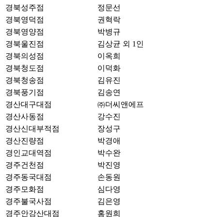
경북성주점
정문선
경북영덕점
권혁락
경북영양점
박병규
경북울진점
김상균 외 1인
경북의성점
이옥희
경북청도점
이덕화
경북청송점
김유진
경북풍기점
김송연
경산대구대점
㈜더씨앤에프
경산사동점
강수진
경산신대부적점
장성구
경산진량점
박경애
경인교대역점
박수완
경주건천점
박진영
경주동국대점
손동원
경주모화점
심다영
경주불국사점
김은영
경주안강산대점
홍원희