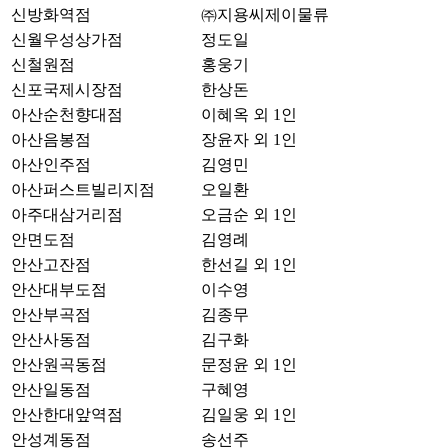
신방화역점
㈜지용씨제이물류
신월우성상가점
정도일
신철원점
홍웅기
신포국제시장점
한상돈
아산순천향대점
이혜옥 외 1인
아산음봉점
장윤자 외 1인
아산인주점
김영민
아산퍼스트빌리지점
오일환
아주대삼거리점
오금순 외 1인
안면도점
김영례
안산고잔점
한선길 외 1인
안산대부도점
이수영
안산부곡점
김종무
안산사동점
김구화
안산원곡동점
문정윤 외 1인
안산일동점
구혜영
안산한대앞역점
김일웅 외 1인
안성계동점
송선주