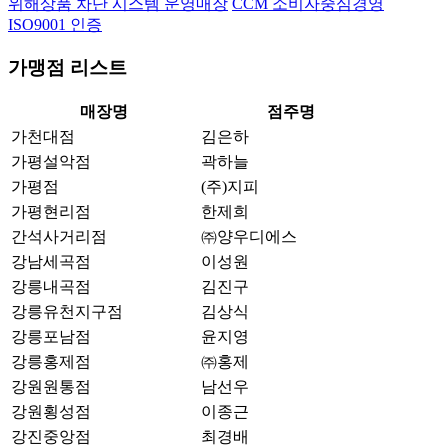
위해상품 차단 시스템 운영매장
CCM 소비자중심경영
ISO9001 인증
가맹점 리스트
매장명
점주명
가천대점
김은하
가평설악점
곽하늘
가평점
(주)지피
가평현리점
한제희
간석사거리점
㈜양우디에스
강남세곡점
이성원
강릉내곡점
김진구
강릉유천지구점
김상식
강릉포남점
윤지영
강릉홍제점
㈜홍제
강원원통점
남선우
강원횡성점
이종근
강진중앙점
최경배