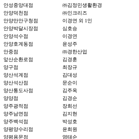
안성중앙대점
㈜김정민생활환경
안양덕천점
㈜인크리즈
안양만안구청점
이경연 외 1인
안양박달시장점
심호승
안양석수점
이경연
안양호계동점
윤성주
안중점
㈜경한산업
앞산순환로점
김경훈
양구점
최장규
양산석계점
김대성
양산석산점
문순이
양산통도사점
김주옥
양양점
김경순
양주광적점
장희선
양주남면점
김지현
양주백석점
박성호
양평양수리점
윤희원
양평용문점
염태순