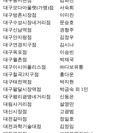
대구동서변점
김희진
대구모다아울렛(가맹)점
서숙희
대구방촌시장점
이미진
대구수성시장네거리점
문승호
대구신남역점
권형주
대구안지랑점
김정우
대구연경지구점
김시나
대구옥포점
이승빈
대구월촌점
박재국
대구이시아폴리스점
㈜다보유통
대구칠곡2지구점
홍다운
대구태전역점
박지현
대구팔달시장역점
박금숙 외 1인
대구평리광명네거리점
신동은
대림사거리점
설영만
대신시장점
고광범
대전갈마점
정일호
대전과학기술대점
김정임