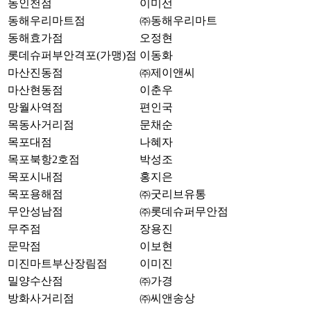
동인천점
이미선
동해우리마트점
㈜동해우리마트
동해효가점
오정현
롯데슈퍼부안격포(가맹)점
이동화
마산진동점
㈜제이앤씨
마산현동점
이춘우
망월사역점
편인국
목동사거리점
문채순
목포대점
나혜자
목포북항2호점
박성조
목포시내점
홍지은
목포용해점
㈜굿리브유통
무안성남점
㈜롯데슈퍼무안점
무주점
장용진
문막점
이보현
미진마트부산장림점
이미진
밀양수산점
㈜가경
방화사거리점
㈜씨앤송상