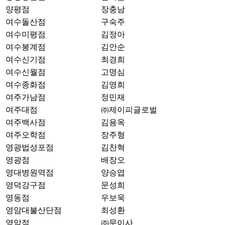
양평점
장충남
여수돌산점
구숙주
여수미평점
김정아
여수봉계점
김안순
여수신기점
최경희
여수신월점
고명심
여수종화점
김영희
여주가남점
정민재
여주대점
㈜제이피글로벌
여주백사점
김용옥
여주오학점
장주형
영광법성포점
김찬혁
영광점
배장오
영대병원역점
양승엽
영덕강구점
문성희
영동점
우보욱
영암대불산단점
최성환
영암점
㈜문이사