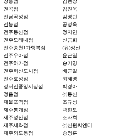
장흥점
김현장
전곡점
김진욱
전남곡성점
김영빈
전농점
공정옥
전주동산점
정지연
전주모래내점
신금희
전주송천1가행복점
(유)정선
전주우아점
윤근열
전주하가점
송기명
전주혁신도시점
배근일
전주호성점
최혜영
정서진중앙시장점
박경아
정읍점
㈜동신
제물포역점
조규성
제주봉개점
곽현모
제주성산점
조자희
제주세화점
㈜신원씨엔티
제주외도동점
송정훈