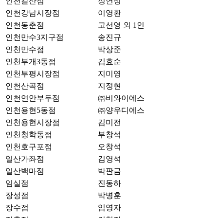
인천갈산점
정연성
인천강남시장점
이영환
인천동춘점
고선영 외 1인
인천만수3지구점
송진규
인천만수점
박상준
인천부개3동점
김효순
인천부평시장점
지미영
인천산곡점
지정현
인천연안부두점
㈜비와이에스
인천용현5동점
㈜양우디에스
인천용현시장점
김미전
인천청학동점
부창석
인천호구포점
오창석
일산가좌점
김영석
일산백마점
박판금
임실점
진동하
장성점
박병훈
장수점
임영자