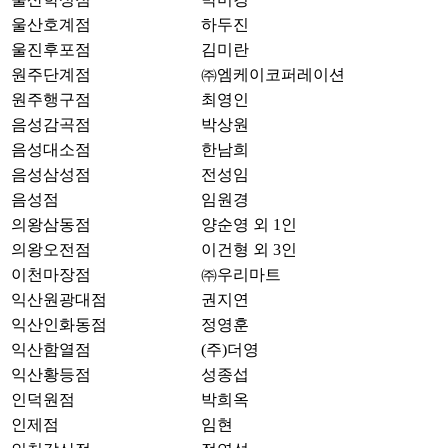
울산호계점
하두진
울진후포점
김미란
원주단계점
㈜엠케이코퍼레이션
원주행구점
최영인
음성감곡점
박상원
음성대소점
한남희
음성삼성점
전성임
음성점
임원경
의왕삼동점
양순영 외 1인
의왕오전점
이건형 외 3인
이천마장점
㈜우리마트
익산원광대점
권지연
익산인화동점
정영훈
익산함열점
(주)더영
익산황등점
성종섭
인덕원점
박희옥
인제점
임현