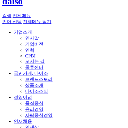
daiso
검색
전체메뉴
언어 선택
전체메뉴 닫기
기업소개
인사말
기업비전
연혁
CI/BI
오시는 길
물류센터
국민가게, 다이소
브랜드스토리
상품소개
다이소소식
경영이념
품질중심
윤리경영
사람중심경영
인재채용
인재상