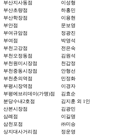
부산지사동점
이성형
부산초량점
하홍민
부산학장점
이용현
부안점
문보영
부여규암점
정광진
부여점
박영석
부천고강점
전은숙
부천오정동점
김원석
부천원미시장점
천갑정
부천중동시장점
안형선
부천춘의역점
민정화
부평시장역점
이경자
부평에브리데이(가맹)점
김효순
분당수내2호점
김지훈 외 1인
산본시장점
김광민
삼례점
이길명
삼천포점
㈜미승
상지대사거리점
정운영