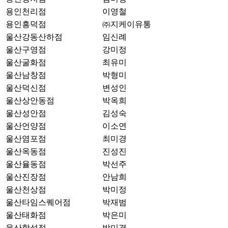
용인천리점
이영철
용인흥덕점
㈜지케이유통
울산강동산하점
임신례
울산구영점
강미정
울산굴화점
최유미
울산남창점
박형미
울산덕신점
변성인
울산상안동점
박옥희
울산성안점
김성숙
울산언양점
이소연
울산염포점
최미경
울산옥동점
진성진
울산율동점
박선주
울산진장점
안남희
울산천상점
박미정
울산타임스퀘어점
박재범
울산태화점
박은미
울산학성점
박미경