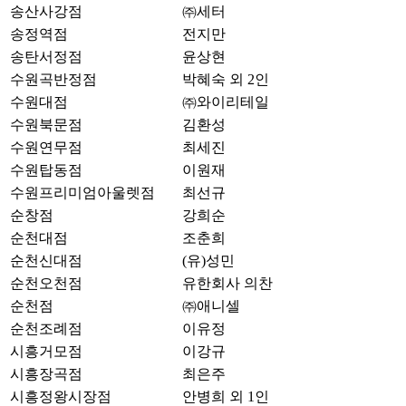
송산사강점
㈜세터
송정역점
전지만
송탄서정점
윤상현
수원곡반정점
박혜숙 외 2인
수원대점
㈜와이리테일
수원북문점
김환성
수원연무점
최세진
수원탑동점
이원재
수원프리미엄아울렛점
최선규
순창점
강희순
순천대점
조춘희
순천신대점
(유)성민
순천오천점
유한회사 의찬
순천점
㈜애니셀
순천조례점
이유정
시흥거모점
이강규
시흥장곡점
최은주
시흥정왕시장점
안병희 외 1인