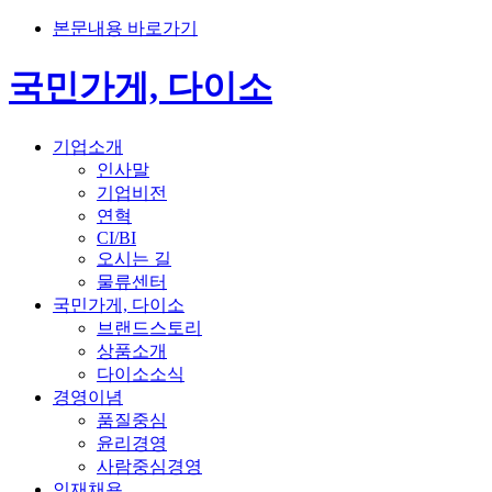
본문내용 바로가기
국민가게, 다이소
기업소개
인사말
기업비전
연혁
CI/BI
오시는 길
물류센터
국민가게, 다이소
브랜드스토리
상품소개
다이소소식
경영이념
품질중심
윤리경영
사람중심경영
인재채용