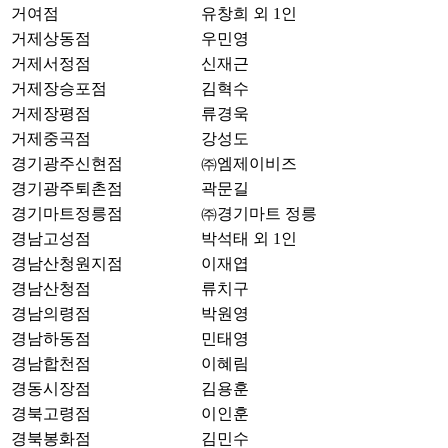
거여점
유창희 외 1인
거제상동점
우민영
거제서정점
신재근
거제장승포점
김혁수
거제장평점
류경욱
거제중곡점
강성도
경기광주신현점
㈜엠제이비즈
경기광주퇴촌점
곽문길
경기마트정릉점
㈜경기마트 정릉
경남고성점
박석태 외 1인
경남산청원지점
이재엽
경남산청점
류치구
경남의령점
박원영
경남하동점
민태영
경남합천점
이혜림
경동시장점
김용훈
경북고령점
이인훈
경북봉화점
김민수