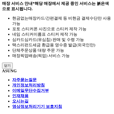
매장 서비스 안내
*해당 매장에서 제공 중인 서비스는 붉은색
으로 표시됩니다.
현금없는매장
카드/간편결제 등 비현금 결제수단만 사용
가능
포토 스티커
폰 사진으로 스티커 제작 가능
네임 스티커
이름표 스티커 제작 가능
심카드
심카드(유심칩) 판매 및 수령 가능
택스리펀드
세금 환급용 영수증 발급(외국인만)
단체주문
상품 대량 주문 가능
매장픽업
배송(픽업) 서비스 가능
닫기
ASUNG
자주묻는질문
개인정보처리방침
이메일무단수집거부
인재채용
오시는길
영상정보처리기기 보호지침