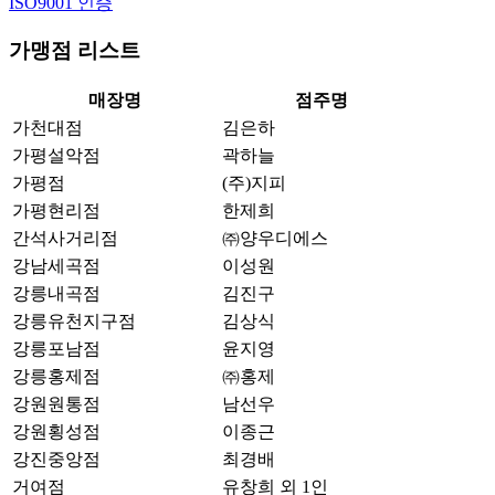
ISO9001 인증
가맹점 리스트
매장명
점주명
가천대점
김은하
가평설악점
곽하늘
가평점
(주)지피
가평현리점
한제희
간석사거리점
㈜양우디에스
강남세곡점
이성원
강릉내곡점
김진구
강릉유천지구점
김상식
강릉포남점
윤지영
강릉홍제점
㈜홍제
강원원통점
남선우
강원횡성점
이종근
강진중앙점
최경배
거여점
유창희 외 1인