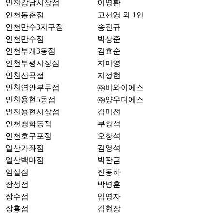
인천강남시장점
이영환
인천동춘점
고선영 외 1인
인천만수3지구점
송진규
인천만수점
박상준
인천부개3동점
김효순
인천부평시장점
지미영
인천산곡점
지정현
인천연안부두점
㈜비와이에스
인천용현5동점
㈜양우디에스
인천용현시장점
김미전
인천청학동점
부창석
인천호구포점
오창석
일산가좌점
김영석
일산백마점
박판금
임실점
진동하
장성점
박병훈
장수점
임영자
장흥점
김현장