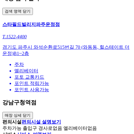
검색 영역 닫기
스타필드빌리지파주운정점
T.1522-4400
경기도 파주시 와석순환로515번길 70 (와동동, 힐스테이트 더
운정)B1~2층
주차
엘리베이터
포토 교통카드
포인트 적립가능
포인트 사용가능
강남구청역점
매장 상세 닫기
편의시설
편의시설 설명보기
주차
가능
출입구 경사로
없음
엘리베이터
없음