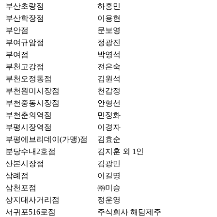
부산초량점
하홍민
부산학장점
이용현
부안점
문보영
부여규암점
정광진
부여점
박영석
부천고강점
전은숙
부천오정동점
김원석
부천원미시장점
천갑정
부천중동시장점
안형선
부천춘의역점
민정화
부평시장역점
이경자
부평에브리데이(가맹)점
김효순
분당수내2호점
김지훈 외 1인
산본시장점
김광민
삼례점
이길명
삼천포점
㈜미승
상지대사거리점
정운영
서귀포516로점
주식회사 해담제주