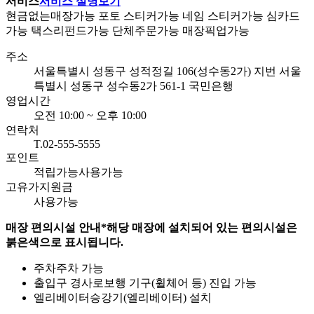
서비스
서비스 설명보기
현금없는매장
가능
포토 스티커
가능
네임 스티커
가능
심카드
가능
택스리펀드
가능
단체주문
가능
매장픽업
가능
주소
서울특별시 성동구 성적정길 106(성수동2가)
지번 서울
특별시 성동구 성수동2가 561-1 국민은행
영업시간
오전 10:00 ~ 오후 10:00
연락처
T.02-555-5555
포인트
적립가능
사용가능
고유가지원금
사용가능
매장 편의시설 안내
*해당 매장에 설치되어 있는 편의시설은
붉은색으로 표시됩니다.
주차
주차 가능
출입구 경사로
보행 기구(휠체어 등) 진입 가능
엘리베이터
승강기(엘리베이터) 설치