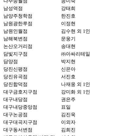
나주송월점
공미숙
남성역점
강태희
남양주청학점
한진호
남원광한루점
이정현
남원인월점
김수현 외 1인
남해북변점
문웅기
논산오거리점
송대현
담빛지구점
㈜아싸리테일
담양점
박지현
당진신평점
신은아
당진유곡점
서진호
당진합덕점
나재웅 외 1인
대구금호지구점
강미화 외 1인
대구내당점
권은주
대구내당중앙점
표일
대구논공점
김진욱
대구대곡지구점
이외자
대구동서변점
김희진