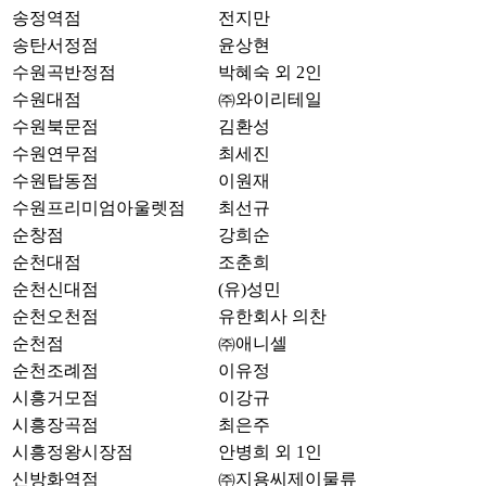
송정역점
전지만
송탄서정점
윤상현
수원곡반정점
박혜숙 외 2인
수원대점
㈜와이리테일
수원북문점
김환성
수원연무점
최세진
수원탑동점
이원재
수원프리미엄아울렛점
최선규
순창점
강희순
순천대점
조춘희
순천신대점
(유)성민
순천오천점
유한회사 의찬
순천점
㈜애니셀
순천조례점
이유정
시흥거모점
이강규
시흥장곡점
최은주
시흥정왕시장점
안병희 외 1인
신방화역점
㈜지용씨제이물류