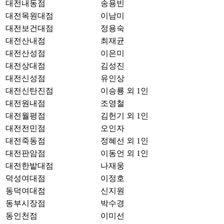
대전내동점
송용빈
대전목원대점
이남미
대전보건대점
정용숙
대전산내점
최재균
대전산성점
이은미
대전상대점
김성진
대전신성점
유인상
대전신탄진점
이승룡 외 1인
대전원내점
조영철
대전월평점
김헌기 외 1인
대전전민점
오인자
대전죽동점
정혜선 외 1인
대전판암점
이동언 외 1인
대전한밭대점
나재웅
덕성여대점
이정호
동덕여대점
신지원
동부시장점
박수경
동인천점
이미선