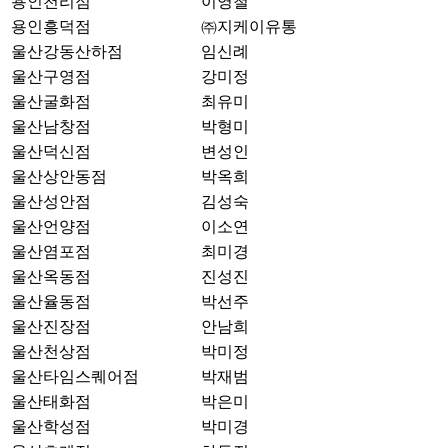
용인천리점
이영철
용인흥덕점
㈜지케이유통
울산강동산하점
임신례
울산구영점
강미정
울산굴화점
최유미
울산남창점
박형미
울산덕신점
변성인
울산상안동점
박옥희
울산성안점
김성숙
울산언양점
이소연
울산염포점
최미경
울산옥동점
진성진
울산율동점
박선주
울산진장점
안남희
울산천상점
박미정
울산타임스퀘어점
박재범
울산태화점
박은미
울산학성점
박미경