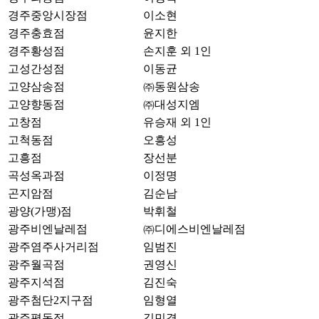
경주중앙시장점
이소현
경주충효점
윤지한
경주황성점
손지훈 외 1인
고성간성점
이동균
고양삼송점
㈜동원삼송
고양향동점
㈜대성지엠
고창점
유승재 외 1인
고척동점
오흥성
고흥점
장선분
곡성옥과점
이정명
곤지암점
김순남
광양(가맹)점
박휘철
광주비엔날레점
㈜디에스비엔날레점
광주염주사거리점
임범진
광주월곡점
권영신
광주지석점
김진숙
광주첨단2지구점
임형열
광주평동점
김민경