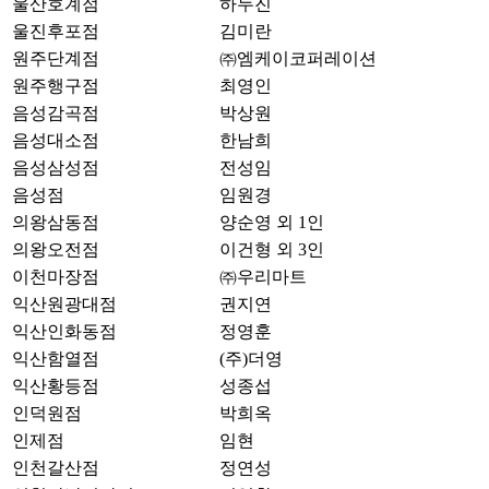
울산호계점
하두진
울진후포점
김미란
원주단계점
㈜엠케이코퍼레이션
원주행구점
최영인
음성감곡점
박상원
음성대소점
한남희
음성삼성점
전성임
음성점
임원경
의왕삼동점
양순영 외 1인
의왕오전점
이건형 외 3인
이천마장점
㈜우리마트
익산원광대점
권지연
익산인화동점
정영훈
익산함열점
(주)더영
익산황등점
성종섭
인덕원점
박희옥
인제점
임현
인천갈산점
정연성