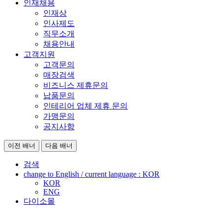
인재채용
인재상
인사제도
직무소개
채용안내
고객지원
고객문의
매장검색
비즈니스 제휴문의
납품문의
인테리어 업체 제휴 문의
가맹문의
공지사항
이전 배너
다음 배너
검색
change to English / current language :
KOR
KOR
ENG
다이소몰