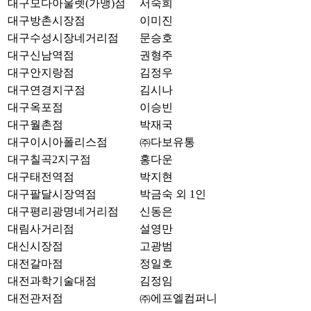
대구모다아울렛(가맹)점
서숙희
대구방촌시장점
이미진
대구수성시장네거리점
문승호
대구신남역점
권형주
대구안지랑점
김정우
대구연경지구점
김시나
대구옥포점
이승빈
대구월촌점
박재국
대구이시아폴리스점
㈜다보유통
대구칠곡2지구점
홍다운
대구태전역점
박지현
대구팔달시장역점
박금숙 외 1인
대구평리광명네거리점
신동은
대림사거리점
설영만
대신시장점
고광범
대전갈마점
정일호
대전과학기술대점
김정임
대전관저점
㈜에프엘컴퍼니