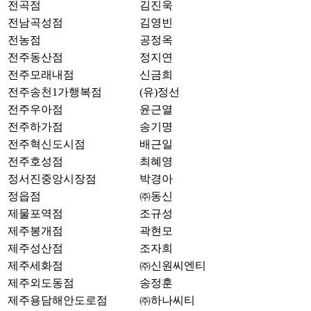
전곡점
김진욱
전남곡성점
김영빈
전농점
공정옥
전주동산점
정지연
전주모래내점
신금희
전주송천1가행복점
(유)정선
전주우아점
윤근열
전주하가점
송기명
전주혁신도시점
배근일
전주호성점
최혜영
정서진중앙시장점
박경아
정읍점
㈜동신
제물포역점
조규성
제주봉개점
곽현모
제주성산점
조자희
제주세화점
㈜신원씨엔티
제주외도동점
송정훈
제주용담해안도로점
㈜하나씨티