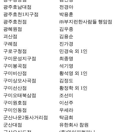
광주호남대점
전경아
광주효천1지구점
박용훈
광주효천점
㈜부지런한사람들 행암점
광혜원점
김우종
괴산점
김용순
구례점
진가경
구로구청점
민경숙 외 1인
구미문성지구점
최종명
구미봉곡점
석기영
구미비산점
황석영 외 1인
구미상모사곡점
김정도
구미선산점
황정학 외 1인
구미오태북삼점
조선미
구미원호점
이선주
구미인동점
우세라
군산나운2동사거리점
탁금희
군산대점
유한회사 참원