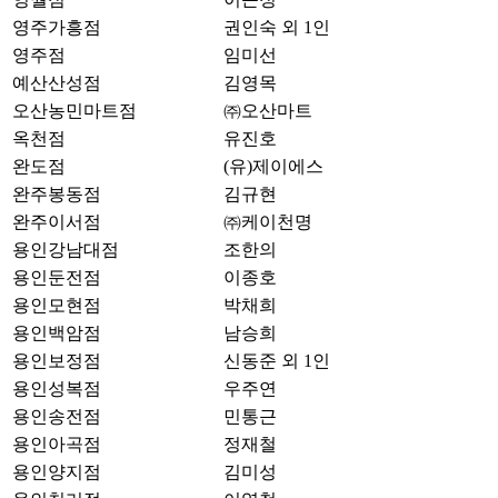
영주가흥점
권인숙 외 1인
영주점
임미선
예산산성점
김영목
오산농민마트점
㈜오산마트
옥천점
유진호
완도점
(유)제이에스
완주봉동점
김규현
완주이서점
㈜케이천명
용인강남대점
조한의
용인둔전점
이종호
용인모현점
박채희
용인백암점
남승희
용인보정점
신동준 외 1인
용인성복점
우주연
용인송전점
민통근
용인아곡점
정재철
용인양지점
김미성