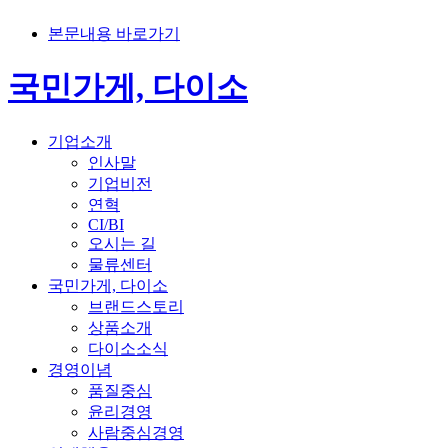
본문내용 바로가기
국민가게, 다이소
기업소개
인사말
기업비전
연혁
CI/BI
오시는 길
물류센터
국민가게, 다이소
브랜드스토리
상품소개
다이소소식
경영이념
품질중심
윤리경영
사람중심경영