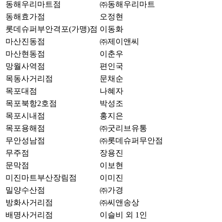
동해우리마트점
㈜동해우리마트
동해효가점
오정현
롯데슈퍼부안격포(가맹)점
이동화
마산진동점
㈜제이앤씨
마산현동점
이춘우
망월사역점
편인국
목동사거리점
문채순
목포대점
나혜자
목포북항2호점
박성조
목포시내점
홍지은
목포용해점
㈜굿리브유통
무안성남점
㈜롯데슈퍼무안점
무주점
장용진
문막점
이보현
미진마트부산장림점
이미진
밀양수산점
㈜가경
방화사거리점
㈜씨앤송상
배명사거리점
이슬비 외 1인