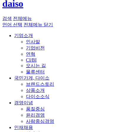
daiso
검색
전체메뉴
언어 선택
전체메뉴 닫기
기업소개
인사말
기업비전
연혁
CI/BI
오시는 길
물류센터
국민가게, 다이소
브랜드스토리
상품소개
다이소소식
경영이념
품질중심
윤리경영
사람중심경영
인재채용