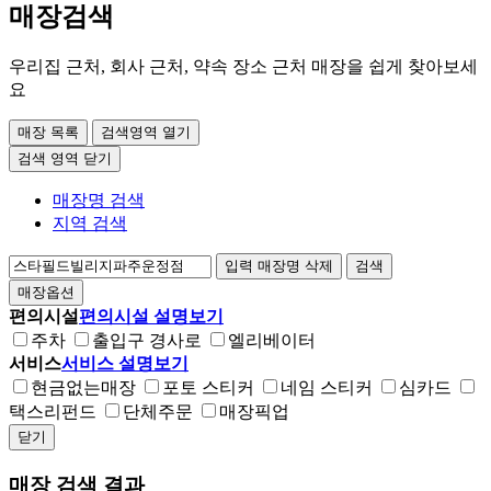
매장검색
우리집 근처, 회사 근처, 약속 장소 근처 매장을 쉽게 찾아보세
요
매장 목록
검색영역 열기
검색 영역 닫기
매장명 검색
지역 검색
입력 매장명 삭제
검색
매장옵션
편의시설
편의시설 설명보기
주차
출입구 경사로
엘리베이터
서비스
서비스 설명보기
현금없는매장
포토 스티커
네임 스티커
심카드
택스리펀드
단체주문
매장픽업
닫기
매장 검색 결과