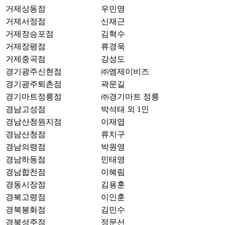
거제상동점
우민영
거제서정점
신재근
거제장승포점
김혁수
거제장평점
류경욱
거제중곡점
강성도
경기광주신현점
㈜엠제이비즈
경기광주퇴촌점
곽문길
경기마트정릉점
㈜경기마트 정릉
경남고성점
박석태 외 1인
경남산청원지점
이재엽
경남산청점
류치구
경남의령점
박원영
경남하동점
민태영
경남합천점
이혜림
경동시장점
김용훈
경북고령점
이인훈
경북봉화점
김민수
경북성주점
정문선