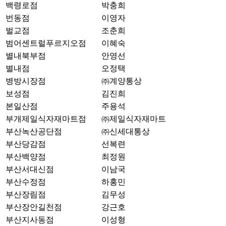
백령로점
박충희
번동점
이영자
벌교점
조춘희
범어센트럴푸르지오점
이혜숙
별내북부점
안영선
별내점
오정택
병방시장점
㈜계양통상
보성점
김진희
본일산점
주용석
부개제일식자재마트점
㈜제일식자재마트
부산녹산공단점
㈜신세대통상
부산당감점
선복련
부산백양점
최정원
부산서대신점
이남국
부산수정점
하홍민
부산장림점
김무성
부산장안길천점
강근호
부산지사동점
이성형