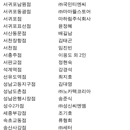
서귀포남원점
㈜국민티엔씨
서귀포동광점
㈜마마뜰스토어
서귀포점
마하림주식회사
서귀포표선점
윤정혜
서산동문점
배길남
서천장항점
김태곤
서천점
임진빈
서충주점
이응도 외 2인
서판교점
정현숙
석계역점
강경석
선유도역점
최지호
성남고등지구점
김대영
성남도촌점
㈜노카텍코리아
성남은행시장점
송준식
성수2가점
㈜성신씨엔엠
세종부강점
조기호
속초교동점
류형희
송산사강점
㈜세터