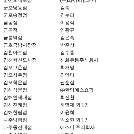
군산오식도점
(주)와이피컴퍼니
군포당동점
김숙
군포송정점
김누리
궐동점
이용식
금곡점
임광규
금릉역점
김은숙
금호금남시장점
박준상
김천아포점
김수종
김천혁신도시점
신화유통주식회사
김포고촌점
최재영
김포사우점
김영미
김포학운점
권순심
김해삼문점
㈜한양에스쇼핑
김해인제대점
최진환
김해진례점
하명제 외 1인
김해한림점
이윤희
나주남평점
박소현 외 1인
나주동신대점
에스디 주식회사