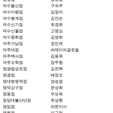
여수돌산점
구숙주
여수미평점
김정아
여수봉계점
김안순
여수신기점
최경희
여수신월점
고명심
여수종화점
김영희
여주가남점
정민재
여주대점
㈜제이피글로벌
여주백사점
김용옥
여주오학점
장주형
영광법성포점
김찬혁
영광점
배장오
영대병원역점
양승엽
영덕강구점
문성희
영동점
우보욱
영암대불산단점
최성환
영암점
㈜문이사
영월점
이근정