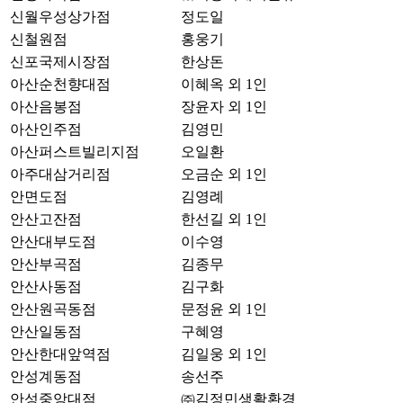
신월우성상가점
정도일
신철원점
홍웅기
신포국제시장점
한상돈
아산순천향대점
이혜옥 외 1인
아산음봉점
장윤자 외 1인
아산인주점
김영민
아산퍼스트빌리지점
오일환
아주대삼거리점
오금순 외 1인
안면도점
김영례
안산고잔점
한선길 외 1인
안산대부도점
이수영
안산부곡점
김종무
안산사동점
김구화
안산원곡동점
문정윤 외 1인
안산일동점
구혜영
안산한대앞역점
김일웅 외 1인
안성계동점
송선주
안성중앙대점
㈜김정민생활환경