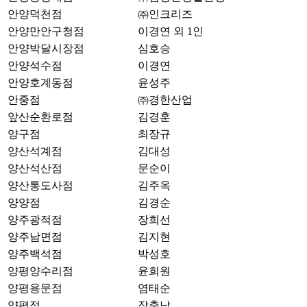
안양덕천점
㈜인크리즈
안양만안구청점
이경연 외 1인
안양박달시장점
심호승
안양석수점
이경연
안양호계동점
윤성주
안중점
㈜경한산업
앞산순환로점
김경훈
양구점
최장규
양산석계점
김대성
양산석산점
문순이
양산통도사점
김주옥
양양점
김경순
양주광적점
장희선
양주남면점
김지현
양주백석점
박성호
양평양수리점
윤희원
양평용문점
염태순
양평점
장충남