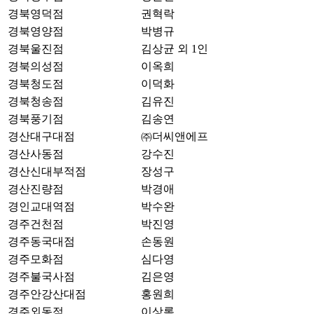
경북영덕점
권혁락
경북영양점
박병규
경북울진점
김상균 외 1인
경북의성점
이옥희
경북청도점
이덕화
경북청송점
김유진
경북풍기점
김송연
경산대구대점
㈜더씨앤에프
경산사동점
강수진
경산신대부적점
장성구
경산진량점
박경애
경인교대역점
박수완
경주건천점
박진영
경주동국대점
손동원
경주모화점
심다영
경주불국사점
김은영
경주안강산대점
홍원희
경주외동점
이상록