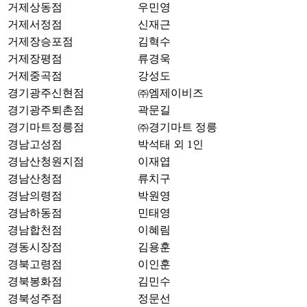
거제상동점
우민영
거제서정점
신재근
거제장승포점
김혁수
거제장평점
류경욱
거제중곡점
강성도
경기광주신현점
㈜엠제이비즈
경기광주퇴촌점
곽문길
경기마트정릉점
㈜경기마트 정릉
경남고성점
박석태 외 1인
경남산청원지점
이재엽
경남산청점
류치구
경남의령점
박원영
경남하동점
민태영
경남합천점
이혜림
경동시장점
김용훈
경북고령점
이인훈
경북봉화점
김민수
경북성주점
정문선