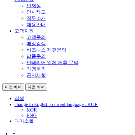
인재상
인사제도
직무소개
채용안내
고객지원
고객문의
매장검색
비즈니스 제휴문의
납품문의
인테리어 업체 제휴 문의
가맹문의
공지사항
이전 배너
다음 배너
검색
change to English / current language :
KOR
KOR
ENG
다이소몰