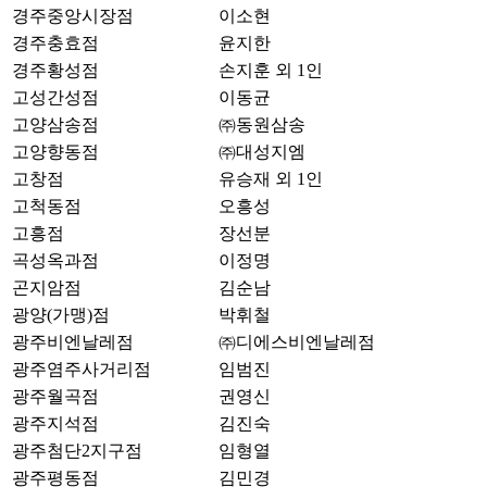
경주중앙시장점
이소현
경주충효점
윤지한
경주황성점
손지훈 외 1인
고성간성점
이동균
고양삼송점
㈜동원삼송
고양향동점
㈜대성지엠
고창점
유승재 외 1인
고척동점
오흥성
고흥점
장선분
곡성옥과점
이정명
곤지암점
김순남
광양(가맹)점
박휘철
광주비엔날레점
㈜디에스비엔날레점
광주염주사거리점
임범진
광주월곡점
권영신
광주지석점
김진숙
광주첨단2지구점
임형열
광주평동점
김민경