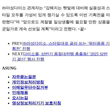
㈜아성다이소 관계자는
“
강해지는 햇빛에 대비해 실용성과 스
타일 모두를 가성비 있게 챙기실 수 있도록 이번 기획전을 마
련했다
”
며
“
앞으로도 계절별 일상생활에 필요할 만한 상품을
균일가로 계속 선보일 계획
”
이라고 전했다
. <
끝
>
PREV
㈜아성다이소, 스타일대로 골라 쓰는 ‘워터용품 기
획전’ 진행
NEXT
다이소몰, 상반기 품절대란템 총출동! ‘2025 상반
기 결산’ 행사 진행
ASUNG
자주묻는질문
개인정보처리방침
이메일무단수집거부
인재채용
오시는길
영상정보처리기기 보호지침