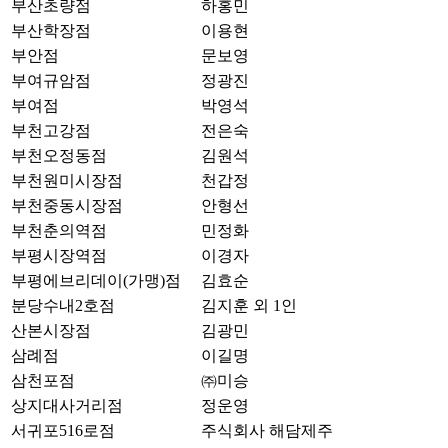
부산초량점
하홍민
부산학장점
이용현
부안점
문보영
부여규암점
정광진
부여점
박영석
부천고강점
전은숙
부천오정동점
김원석
부천원미시장점
천갑정
부천중동시장점
안형선
부천춘의역점
민정화
부평시장역점
이경자
부평에브리데이(가맹)점
김효순
분당수내2호점
김지훈 외 1인
산본시장점
김광민
삼례점
이길명
삼천포점
㈜미승
상지대사거리점
정운영
서귀포516로점
주식회사 해담제주