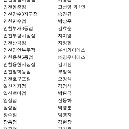
인천동춘점
고선영 외 1인
인천만수3지구점
송진규
인천만수점
박상준
인천부개3동점
김효순
인천부평시장점
지미영
인천산곡점
지정현
인천연안부두점
㈜비와이에스
인천용현5동점
㈜양우디에스
인천용현시장점
김미전
인천청학동점
부창석
인천호구포점
오창석
일산가좌점
김영석
일산백마점
박판금
임실점
진동하
장성점
박병훈
장수점
임영자
장흥점
김현장