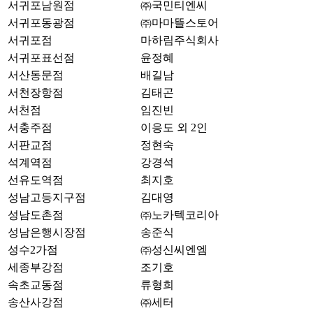
서귀포남원점
㈜국민티엔씨
서귀포동광점
㈜마마뜰스토어
서귀포점
마하림주식회사
서귀포표선점
윤정혜
서산동문점
배길남
서천장항점
김태곤
서천점
임진빈
서충주점
이응도 외 2인
서판교점
정현숙
석계역점
강경석
선유도역점
최지호
성남고등지구점
김대영
성남도촌점
㈜노카텍코리아
성남은행시장점
송준식
성수2가점
㈜성신씨엔엠
세종부강점
조기호
속초교동점
류형희
송산사강점
㈜세터