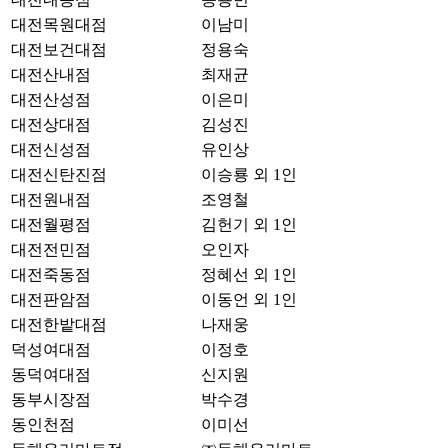
대전목원대점
이남미
대전보건대점
정용숙
대전산내점
최재균
대전산성점
이은미
대전상대점
김성진
대전신성점
유인상
대전신탄진점
이승룡 외 1인
대전원내점
조영철
대전월평점
김헌기 외 1인
대전전민점
오인자
대전죽동점
정혜선 외 1인
대전판암점
이동언 외 1인
대전한밭대점
나재웅
덕성여대점
이정호
동덕여대점
신지원
동부시장점
박수경
동인천점
이미선