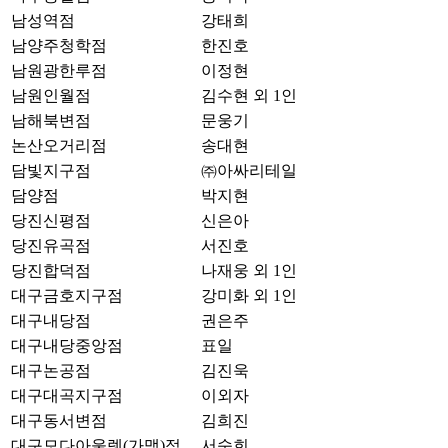
남성역점
강태희
남양주청학점
한진호
남원광한루점
이정현
남원인월점
김수현 외 1인
남해북변점
문웅기
논산오거리점
송대현
담빛지구점
㈜아싸리테일
담양점
박지현
당진신평점
신은아
당진유곡점
서진호
당진합덕점
나재웅 외 1인
대구금호지구점
강미화 외 1인
대구내당점
권은주
대구내당중앙점
표일
대구논공점
김진욱
대구대곡지구점
이외자
대구동서변점
김희진
대구모다아울렛(가맹)점
서숙희