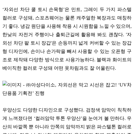
‘자외선 차단 쿨 토시 손목형
’
은 민트
,
그레이 두 가지 파스텔
컬러로 구성돼
,
스포츠웨어는 물론 캐주얼한 복장과도 매칭하
기 좋다
.
냉감 원단을 사용해 착용 시 시원함을 느낄 수 있으며
,
한낮의 자전거 주행이나 출퇴근길에 활용해 봐도 괜찮다
. '
자
외선 차단 팔 토시 장갑
'
은 손등까지 넓게 커버할 수 있는 장갑
형 디자인에
,
손이나 손가락을 빼서 사용할 수 있는 오픈형 구
조로 제작돼 다양한 방식으로 사용가능하다
.
블랙과 화이트의
베이직한 컬러로 구성돼 어떤 옷차림과도 잘 어울린다
.
우양산도 다양한 디자인으로 구성했다
.
검정색 암막이 칙칙하
게 느껴졌다면
‘
컬러암막 투톤 우양산
’
을 눈여겨 볼 만하다
.
우
산의 바깥쪽 뿐 아니라 안쪽의 암막까지 밝은 파스텔톤 컬러로