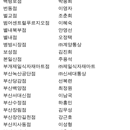
백령로점
박충희
번동점
이영자
벌교점
조춘희
범어센트럴푸르지오점
이혜숙
별내북부점
안영선
별내점
오정택
병방시장점
㈜계양통상
보성점
김진희
본일산점
주용석
부개제일식자재마트점
㈜제일식자재마트
부산녹산공단점
㈜신세대통상
부산당감점
선복련
부산백양점
최정원
부산서대신점
이남국
부산수정점
하홍민
부산장림점
김무성
부산장안길천점
강근호
부산지사동점
이성형