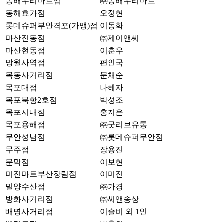
동해우리마트점
㈜동해우리마트
동해효가점
오정현
롯데슈퍼부안격포(가맹)점
이동화
마산진동점
㈜제이앤씨
마산현동점
이춘우
망월사역점
편인국
목동사거리점
문채순
목포대점
나혜자
목포북항2호점
박성조
목포시내점
홍지은
목포용해점
㈜굿리브유통
무안성남점
㈜롯데슈퍼무안점
무주점
장용진
문막점
이보현
미진마트부산장림점
이미진
밀양수산점
㈜가경
방화사거리점
㈜씨앤송상
배명사거리점
이슬비 외 1인