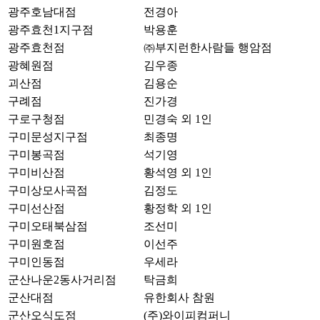
광주호남대점
전경아
광주효천1지구점
박용훈
광주효천점
㈜부지런한사람들 행암점
광혜원점
김우종
괴산점
김용순
구례점
진가경
구로구청점
민경숙 외 1인
구미문성지구점
최종명
구미봉곡점
석기영
구미비산점
황석영 외 1인
구미상모사곡점
김정도
구미선산점
황정학 외 1인
구미오태북삼점
조선미
구미원호점
이선주
구미인동점
우세라
군산나운2동사거리점
탁금희
군산대점
유한회사 참원
군산오식도점
(주)와이피컴퍼니