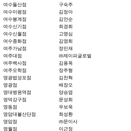
여수돌산점
구숙주
여수미평점
김정아
여수봉계점
김안순
여수신기점
최경희
여수신월점
고명심
여수종화점
김영희
여주가남점
정민재
여주대점
㈜제이피글로벌
여주백사점
김용옥
여주오학점
장주형
영광법성포점
김찬혁
영광점
배장오
영대병원역점
양승엽
영덕강구점
문성희
영동점
우보욱
영암대불산단점
최성환
영암점
㈜문이사
영월점
이근정