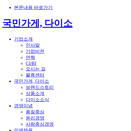
본문내용 바로가기
국민가게, 다이소
기업소개
인사말
기업비전
연혁
CI/BI
오시는 길
물류센터
국민가게, 다이소
브랜드스토리
상품소개
다이소소식
경영이념
품질중심
윤리경영
사람중심경영
인재채용