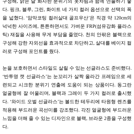
구성해
,
맑은 날 화사한 분위기의 옷차림과 함께 연출하기 좋
다
.
핑크
,
블루
,
그린
,
화이트 네 가지 컬러 옵션으로 선택의 폭
을 넓혔다
.
‘암막코팅 컬러살대 골프우산
’
은 직경 약
120cm
의
넉넉한 사이즈에
,
튼튼하면서도 가벼운
FRP(
섬유강화 플라스
틱
)
재질을 사용해 무게 부담을 줄였다
.
천의 안팎은 블랙으로
구성해 강한 자외선을 효과적으로 차단하고
,
살대를 베이지 컬
러로 구성해 포인트를 줬다
.
눈을 보호하면서 스타일도 살릴 수 있는 선글라스도 준비했다
.
‘
반투명 캣 선글라스
’
는 눈꼬리가 살짝 올라간 프레임으로 세
련되고 시크한 분위기 연출에 도움이 되는 상품이다
.
동그란
얼굴형에 잘 어울리며
,
블랙과 그레이 두 가지 컬러로 출시했
다
.
‘와이드 오벌 선글라스
’
는 볼드한 테두리에 타원형 렌즈를
적용해 부드러운 곡선미를 강조했다
.
각진 얼굴형에 부드러운
느낌을 더해 줄 수 있는 디자인으로 블랙
,
브라운
2
종을 구성했
다
.