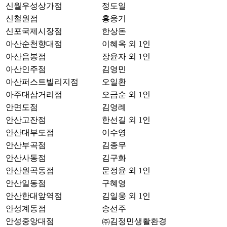
신월우성상가점
정도일
신철원점
홍웅기
신포국제시장점
한상돈
아산순천향대점
이혜옥 외 1인
아산음봉점
장윤자 외 1인
아산인주점
김영민
아산퍼스트빌리지점
오일환
아주대삼거리점
오금순 외 1인
안면도점
김영례
안산고잔점
한선길 외 1인
안산대부도점
이수영
안산부곡점
김종무
안산사동점
김구화
안산원곡동점
문정윤 외 1인
안산일동점
구혜영
안산한대앞역점
김일웅 외 1인
안성계동점
송선주
안성중앙대점
㈜김정민생활환경