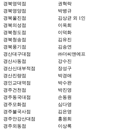
경북영덕점
권혁락
경북영양점
박병규
경북울진점
김상균 외 1인
경북의성점
이옥희
경북청도점
이덕화
경북청송점
김유진
경북풍기점
김송연
경산대구대점
㈜더씨앤에프
경산사동점
강수진
경산신대부적점
장성구
경산진량점
박경애
경인교대역점
박수완
경주건천점
박진영
경주동국대점
손동원
경주모화점
심다영
경주불국사점
김은영
경주안강산대점
홍원희
경주외동점
이상록