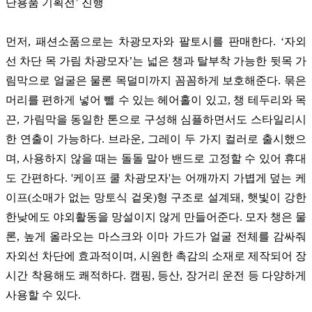
먼저
,
패션소품으로는 차광모자와 팔토시를 판매한다
. ‘
자외
선 차단 목 가림 차광모자
’
는 넓은 챙과 탈부착 가능한 뒷목 가
림막으로 얼굴은 물론 목덜미까지 꼼꼼하게 보호해준다
.
묶은
머리를 편하게 넣어 뺄 수 있는 헤어홀이 있고
,
챙 테두리와 목
끈
,
가림막을 동일한 톤으로 구성해 심플하면서도 스타일리시
한 연출이 가능하다
.
브라운
,
그레이 두 가지 컬러로 출시했으
며
,
사용하지 않을 때는 돌돌 말아 밴드로 고정할 수 있어 휴대
도 간편하다
. '
케이프 쿨 차광모자
'
는 어깨까지 가볍게 덮는 케
이프
(
소매가 없는 망토식 겉옷
)
형 구조로 설계돼
,
햇빛이 강한
한낮에도 야외활동을 망설이지 않게 만들어준다
.
모자 챙은 물
론
,
높게 올라오는 마스크와 이마 가드가 얼굴 전체를 감싸줘
자외선 차단에 효과적이며
,
시원한 촉감의 소재로 제작되어 장
시간 착용해도 쾌적하다
.
캠핑
,
등산
,
장거리 운전 등 다양하게
사용할 수 있다
.