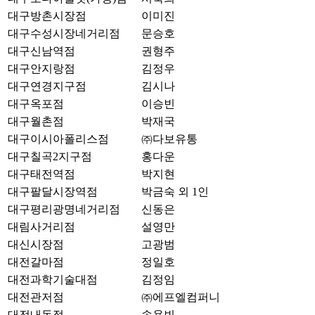
대구방촌시장점
이미진
대구수성시장네거리점
문승호
대구신남역점
권형주
대구안지랑점
김정우
대구연경지구점
김시나
대구옥포점
이승빈
대구월촌점
박재국
대구이시아폴리스점
㈜다보유통
대구칠곡2지구점
홍다운
대구태전역점
박지현
대구팔달시장역점
박금숙 외 1인
대구평리광명네거리점
신동은
대림사거리점
설영만
대신시장점
고광범
대전갈마점
정일호
대전과학기술대점
김정임
대전관저점
㈜에프엘컴퍼니
대전내동점
송용빈