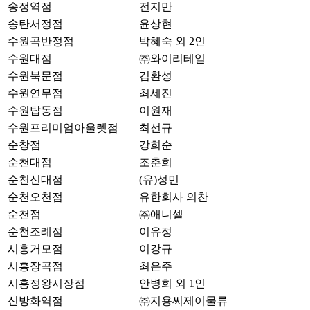
송정역점
전지만
송탄서정점
윤상현
수원곡반정점
박혜숙 외 2인
수원대점
㈜와이리테일
수원북문점
김환성
수원연무점
최세진
수원탑동점
이원재
수원프리미엄아울렛점
최선규
순창점
강희순
순천대점
조춘희
순천신대점
(유)성민
순천오천점
유한회사 의찬
순천점
㈜애니셀
순천조례점
이유정
시흥거모점
이강규
시흥장곡점
최은주
시흥정왕시장점
안병희 외 1인
신방화역점
㈜지용씨제이물류