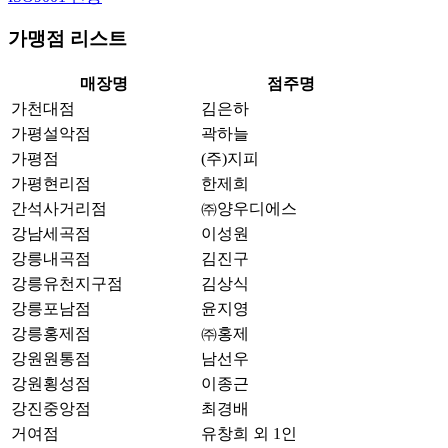
가맹점 리스트
매장명
점주명
가천대점
김은하
가평설악점
곽하늘
가평점
(주)지피
가평현리점
한제희
간석사거리점
㈜양우디에스
강남세곡점
이성원
강릉내곡점
김진구
강릉유천지구점
김상식
강릉포남점
윤지영
강릉홍제점
㈜홍제
강원원통점
남선우
강원횡성점
이종근
강진중앙점
최경배
거여점
유창희 외 1인