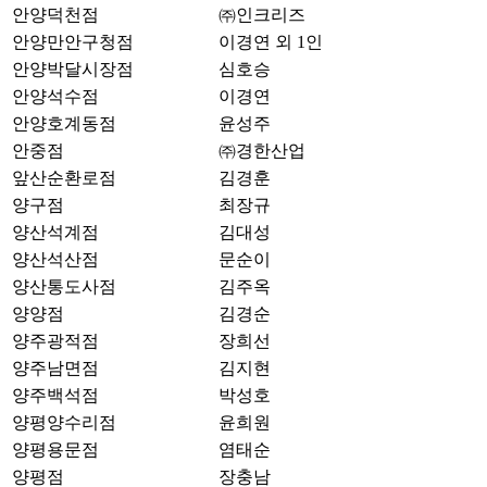
안양덕천점
㈜인크리즈
안양만안구청점
이경연 외 1인
안양박달시장점
심호승
안양석수점
이경연
안양호계동점
윤성주
안중점
㈜경한산업
앞산순환로점
김경훈
양구점
최장규
양산석계점
김대성
양산석산점
문순이
양산통도사점
김주옥
양양점
김경순
양주광적점
장희선
양주남면점
김지현
양주백석점
박성호
양평양수리점
윤희원
양평용문점
염태순
양평점
장충남