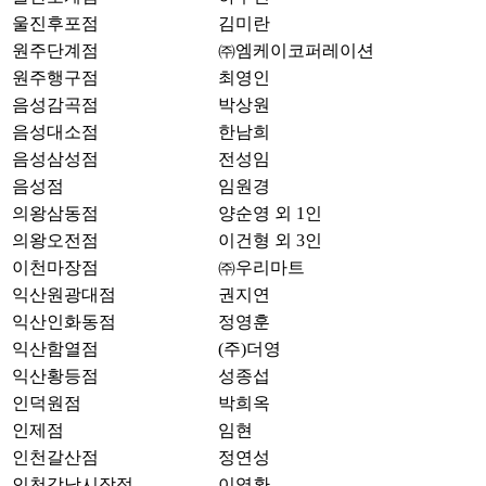
울진후포점
김미란
원주단계점
㈜엠케이코퍼레이션
원주행구점
최영인
음성감곡점
박상원
음성대소점
한남희
음성삼성점
전성임
음성점
임원경
의왕삼동점
양순영 외 1인
의왕오전점
이건형 외 3인
이천마장점
㈜우리마트
익산원광대점
권지연
익산인화동점
정영훈
익산함열점
(주)더영
익산황등점
성종섭
인덕원점
박희옥
인제점
임현
인천갈산점
정연성
인천강남시장점
이영환