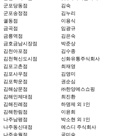
군포당동점
김숙
군포송정점
김누리
궐동점
이용식
금곡점
임광규
금릉역점
김은숙
금호금남시장점
박준상
김천아포점
김수종
김천혁신도시점
신화유통주식회사
김포고촌점
최재영
김포사우점
김영미
김포학운점
권순심
김해삼문점
㈜한양에스쇼핑
김해인제대점
최진환
김해진례점
하명제 외 1인
김해한림점
이윤희
나주남평점
박소현 외 1인
나주동신대점
에스디 주식회사
나주송월점
공미숙