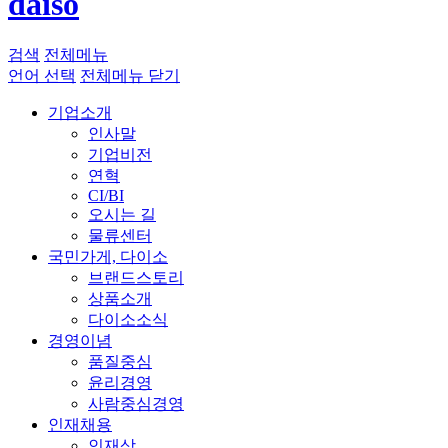
daiso
검색
전체메뉴
언어 선택
전체메뉴 닫기
기업소개
인사말
기업비전
연혁
CI/BI
오시는 길
물류센터
국민가게, 다이소
브랜드스토리
상품소개
다이소소식
경영이념
품질중심
윤리경영
사람중심경영
인재채용
인재상